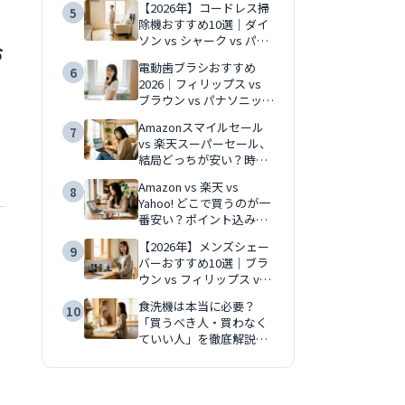
【2026年】コードレス掃
5
除機おすすめ10選｜ダイ
ソン vs シャーク vs パナ
お
ソニック徹底比較
電動歯ブラシおすすめ
6
2026｜フィリップス vs
ブラウン vs パナソニック
徹底比較
Amazonスマイルセール
7
vs 楽天スーパーセール、
結局どっちが安い？時期
と狙い目で徹底比較
Amazon vs 楽天 vs
8
【2026年版】
Yahoo! どこで買うのが一
番安い？ポイント込みで
徹底比較【2026年版】
【2026年】メンズシェー
9
バーおすすめ10選｜ブラ
ウン vs フィリップス vs
パナソニック徹底比較
食洗機は本当に必要？
10
「買うべき人・買わなく
ていい人」を徹底解説
【2026年版】