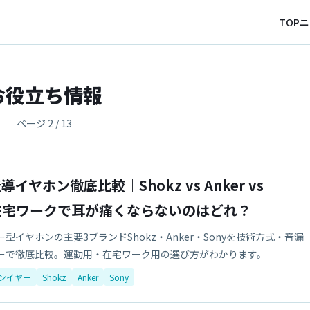
TOP
ニ
お役立ち情報
ページ 2 / 13
導イヤホン徹底比較｜Shokz vs Anker vs
・在宅ワークで耳が痛くならないのはどれ？
型イヤホンの主要3ブランドShokz・Anker・Sonyを技術方式・音漏
ーで徹底比較。運動用・在宅ワーク用の選び方がわかります。
ンイヤー
Shokz
Anker
Sony