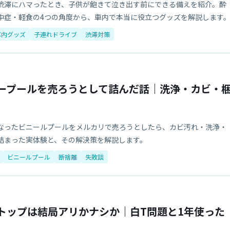
渋滞にハマったとき、子供が飽きて泣き出す前にできる備えを紹介。酔
中症・軽食の4つの角度から、車内で本当に役立つグッズを解説します
車内グッズ
子連れドライブ
渋滞対策
ープールを売ろうとして詰んだ話｜洗浄・カビ・
なったビニールプールをメルカリで売ろうとしたら、カビ汚れ・洗浄・
詰まった実体験と、その解決策を解説します。
ビニールプール
断捨離
失敗談
トップは結局アリかナシか｜白T問題と1年使った