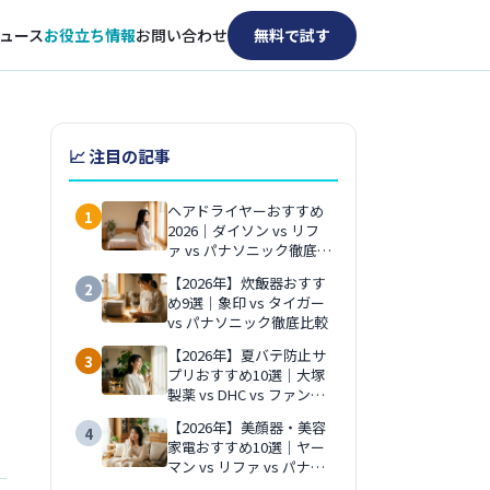
ュース
お役立ち情報
お問い合わせ
無料で試す
📈 注目の記事
ヘアドライヤーおすすめ
1
2026｜ダイソン vs リフ
ァ vs パナソニック徹底比
較
【2026年】炊飯器おすす
2
め9選｜象印 vs タイガー
vs パナソニック徹底比較
【2026年】夏バテ防止サ
3
プリおすすめ10選｜大塚
製薬 vs DHC vs ファンケ
ル徹底比較
【2026年】美顔器・美容
4
家電おすすめ10選｜ヤー
マン vs リファ vs パナソ
ニック徹底比較