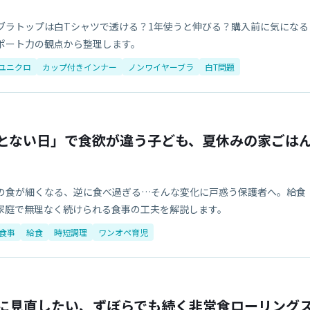
ブラトップは白Tシャツで透ける？1年使うと伸びる？購入前に気になる
ポート力の観点から整理します。
ユニクロ
カップ付きインナー
ノンワイヤーブラ
白T問題
とない日」で食欲が違う子ども、夏休みの家ごは
の食が細くなる、逆に食べ過ぎる…そんな変化に戸惑う保護者へ。給食
家庭で無理なく続けられる食事の工夫を解説します。
食事
給食
時短調理
ワンオペ育児
に見直したい、ずぼらでも続く非常食ローリング