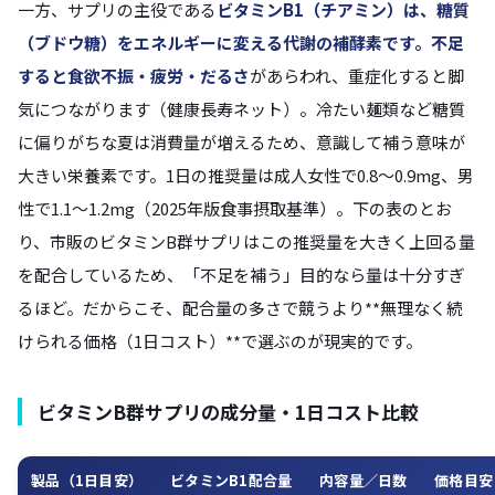
一方、サプリの主役である
ビタミンB1（チアミン）
は、糖質
（ブドウ糖）をエネルギーに変える代謝の補酵素です。不足
すると
食欲不振・疲労・だるさ
があらわれ、重症化すると脚
気につながります（健康長寿ネット）。冷たい麺類など糖質
に偏りがちな夏は消費量が増えるため、意識して補う意味が
大きい栄養素です。1日の推奨量は成人女性で0.8〜0.9mg、男
性で1.1〜1.2mg（2025年版食事摂取基準）。下の表のとお
り、市販のビタミンB群サプリはこの推奨量を大きく上回る量
を配合しているため、「不足を補う」目的なら量は十分すぎ
るほど。だからこそ、配合量の多さで競うより**無理なく続
けられる価格（1日コスト）**で選ぶのが現実的です。
ビタミンB群サプリの成分量・1日コスト比較
製品（1日目安）
ビタミンB1配合量
内容量／日数
価格目安