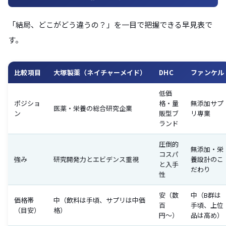
「結局、どこがどう違うの？」を一目で把握できる早見表で
す。
比較項目
大塚製薬（ネイチャーメイド）
DHC
ファンケル
低価
ポジショ
格・量
無添加サプ
医薬・栄養の総合研究企業
ン
販型ブ
リ専業
ランド
圧倒的
無添加・栄
コスパ
強み
研究開発力とエビデンス重視
養設計のこ
と入手
だわり
性
安（数
中（B群は
価格帯
中（飲料は手頃、サプリは中価
百
手頃、上位
（目安）
格）
円〜）
品は高め）