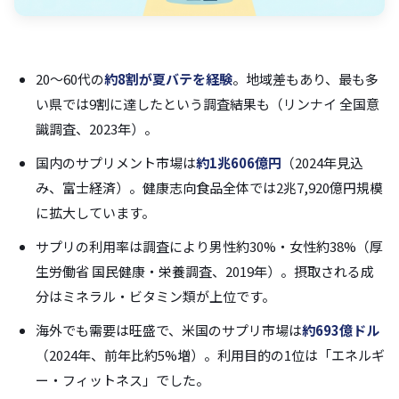
20〜60代の
約8割が夏バテを経験
。地域差もあり、最も多
い県では9割に達したという調査結果も（リンナイ 全国意
識調査、2023年）。
国内のサプリメント市場は
約1兆606億円
（2024年見込
み、富士経済）。健康志向食品全体では2兆7,920億円規模
に拡大しています。
サプリの利用率は調査により男性約30%・女性約38%（厚
生労働省 国民健康・栄養調査、2019年）。摂取される成
分はミネラル・ビタミン類が上位です。
海外でも需要は旺盛で、米国のサプリ市場は
約693億ドル
（2024年、前年比約5%増）。利用目的の1位は「エネルギ
ー・フィットネス」でした。