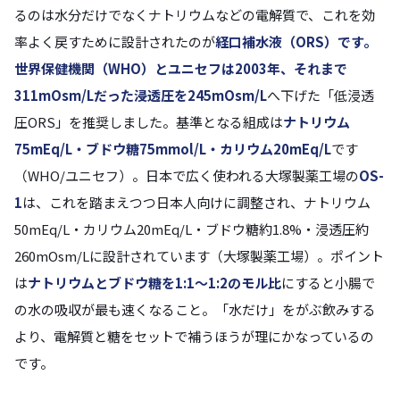
るのは水分だけでなくナトリウムなどの電解質で、これを効
率よく戻すために設計されたのが
経口補水液（ORS）
です。
世界保健機関（WHO）とユニセフは2003年、それまで
311mOsm/Lだった浸透圧を
245mOsm/L
へ下げた「低浸透
圧ORS」を推奨しました。基準となる組成は
ナトリウム
75mEq/L・ブドウ糖75mmol/L・カリウム20mEq/L
です
（WHO/ユニセフ）。日本で広く使われる大塚製薬工場の
OS-
1
は、これを踏まえつつ日本人向けに調整され、ナトリウム
50mEq/L・カリウム20mEq/L・ブドウ糖約1.8%・浸透圧約
260mOsm/Lに設計されています（大塚製薬工場）。ポイント
は
ナトリウムとブドウ糖を1:1〜1:2のモル比
にすると小腸で
の水の吸収が最も速くなること。「水だけ」をがぶ飲みする
より、電解質と糖をセットで補うほうが理にかなっているの
です。