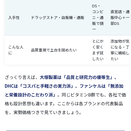
DS・
コンビ
直営店・通
入手性
ドラッグストア・自販機・通販
ニ・通
販中心＋一
販で随
部DS
一
とにか
添加物が気
こんな人
く安く
になる・丁
品質重視で土台を固めたい
に
まず試
寧に補給し
したい
たい
ざっくり言えば、
大塚製薬は「品質と研究力の優等生」、
DHCは「コスパと手軽さの実力派」、ファンケルは「無添加
と栄養設計のこだわり派」
。同じビタミンB群でも、各社で価
格も設計思想も違います。ここからは各ブランドの代表製品
を、実勢価格つきで見ていきましょう。