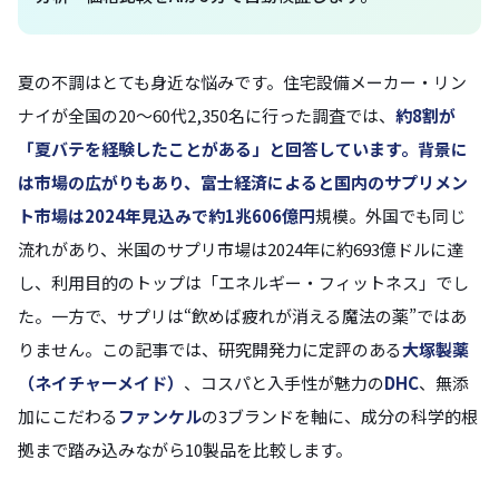
夏の不調はとても身近な悩みです。住宅設備メーカー・リン
ナイが全国の20〜60代2,350名に行った調査では、
約8割が
「夏バテを経験したことがある」
と回答しています。背景に
は市場の広がりもあり、富士経済によると国内のサプリメン
ト市場は2024年見込みで
約1兆606億円
規模。外国でも同じ
流れがあり、米国のサプリ市場は2024年に約693億ドルに達
し、利用目的のトップは「エネルギー・フィットネス」でし
た。一方で、サプリは“飲めば疲れが消える魔法の薬”ではあ
りません。この記事では、研究開発力に定評のある
大塚製薬
（ネイチャーメイド）
、コスパと入手性が魅力の
DHC
、無添
加にこだわる
ファンケル
の3ブランドを軸に、成分の科学的根
拠まで踏み込みながら10製品を比較します。