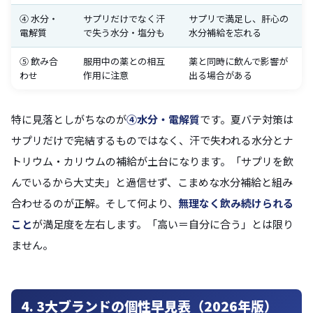
④ 水分・
サプリだけでなく汗
サプリで満足し、肝心の
電解質
で失う水分・塩分も
水分補給を忘れる
⑤ 飲み合
服用中の薬との相互
薬と同時に飲んで影響が
わせ
作用に注意
出る場合がある
特に見落としがちなのが
④水分・電解質
です。夏バテ対策は
サプリだけで完結するものではなく、汗で失われる水分とナ
トリウム・カリウムの補給が土台になります。「サプリを飲
んでいるから大丈夫」と過信せず、こまめな水分補給と組み
合わせるのが正解。そして何より、
無理なく飲み続けられる
こと
が満足度を左右します。「高い＝自分に合う」とは限り
ません。
4. 3大ブランドの個性早見表（2026年版）