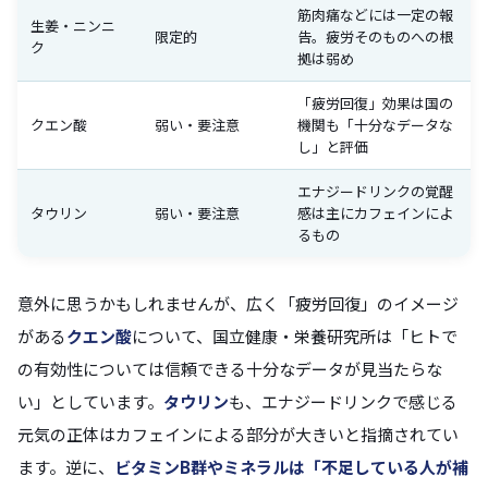
筋肉痛などには一定の報
生姜・ニンニ
限定的
告。疲労そのものへの根
ク
拠は弱め
「疲労回復」効果は国の
クエン酸
弱い・要注意
機関も「十分なデータな
し」と評価
エナジードリンクの覚醒
タウリン
弱い・要注意
感は主にカフェインによ
るもの
意外に思うかもしれませんが、広く「疲労回復」のイメージ
がある
クエン酸
について、国立健康・栄養研究所は「ヒトで
の有効性については信頼できる十分なデータが見当たらな
い」としています。
タウリン
も、エナジードリンクで感じる
元気の正体はカフェインによる部分が大きいと指摘されてい
ます。逆に、
ビタミンB群やミネラルは「不足している人が補