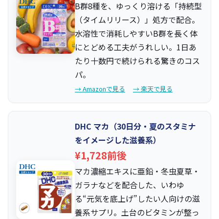
B群8種を、ゆっくり溶ける「持続型
（タイムリリース）」処方で配合。
水溶性で消耗しやすいB群を長く体
にとどめる工夫がうれしい。1日あ
たり十数円で続けられる驚きのコス
パ。
→ Amazonで見る
→ 楽天で見る
DHC マカ（30日分・夏のスタミナ
をイメージした滋養系）
¥1,728前後
マカ濃縮エキスに亜鉛・冬虫夏草・
ガラナなどを配合した、いわゆ
る“元気を底上げ”したい人向けの滋
養系サプリ。土台のビタミンが整っ