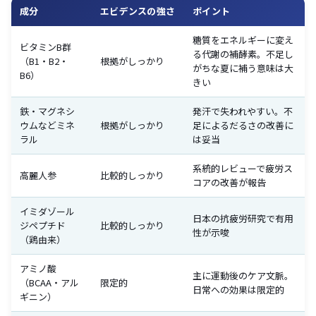
成分
エビデンスの強さ
ポイント
糖質をエネルギーに変え
ビタミンB群
る代謝の補酵素。不足し
（B1・B2・
根拠がしっかり
がちな夏に補う意味は大
B6）
きい
鉄・マグネシ
発汗で失われやすい。不
ウムなどミネ
根拠がしっかり
足によるだるさの改善に
ラル
は妥当
系統的レビューで疲労ス
高麗人参
比較的しっかり
コアの改善が報告
イミダゾール
日本の抗疲労研究で有用
ジペプチド
比較的しっかり
性が示唆
（鶏由来）
アミノ酸
主に運動後のケア文脈。
（BCAA・アル
限定的
日常への効果は限定的
ギニン）