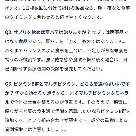
ぎます。1日複数回に分けて摂れる製品なら、朝・夜など食事
のタイミングに合わせると続けやすくなります。
Q2. サプリを飲めば夏バテは治りますか？
サプリは医薬品で
はなく
食品
であり、夏バテを「治す」ものではありません。
あくまでバランスのよい食事を土台に、不足しがちな栄養を
補うのが役割です。強い倦怠感や食欲不振が続く場合は、自
己判断せず医療機関の受診を優先してください。
Q3. ビタミンB群とマルチビタミン、どちらを選べばいいです
か？
何から始めるか迷うなら、まず
マルチビタミン＆ミネラ
ル
で全体の土台を整えるのが無難です。そのうえで、糖質に
偏りがちな夏の食生活で代謝を意識したいならビタミンB群を
追加する、という組み合わせが堅実です。成分の重複による
過剰摂取には注意しましょう。