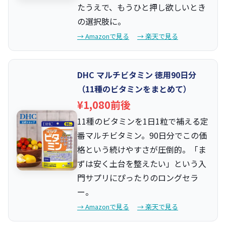
たうえで、もうひと押し欲しいとき
の選択肢に。
→ Amazonで見る
→ 楽天で見る
DHC マルチビタミン 徳用90日分
（11種のビタミンをまとめて）
¥1,080前後
11種のビタミンを1日1粒で補える定
番マルチビタミン。90日分でこの価
格という続けやすさが圧倒的。「ま
ずは安く土台を整えたい」という入
門サプリにぴったりのロングセラ
ー。
→ Amazonで見る
→ 楽天で見る