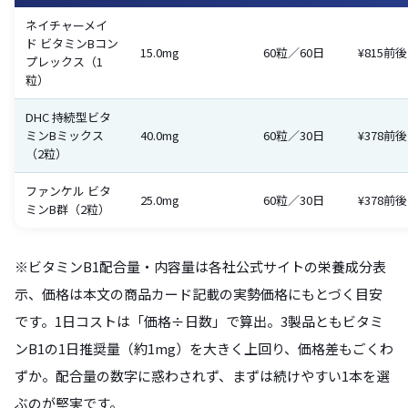
ネイチャーメイ
ド ビタミンBコン
15.0mg
60粒／60日
¥815前後
プレックス（1
粒）
DHC 持続型ビタ
ミンBミックス
40.0mg
60粒／30日
¥378前後
（2粒）
ファンケル ビタ
25.0mg
60粒／30日
¥378前後
ミンB群（2粒）
※ビタミンB1配合量・内容量は各社公式サイトの栄養成分表
示、価格は本文の商品カード記載の実勢価格にもとづく目安
です。1日コストは「価格÷日数」で算出。3製品ともビタミ
ンB1の1日推奨量（約1mg）を大きく上回り、価格差もごくわ
ずか。配合量の数字に惑わされず、まずは続けやすい1本を選
ぶのが堅実です。