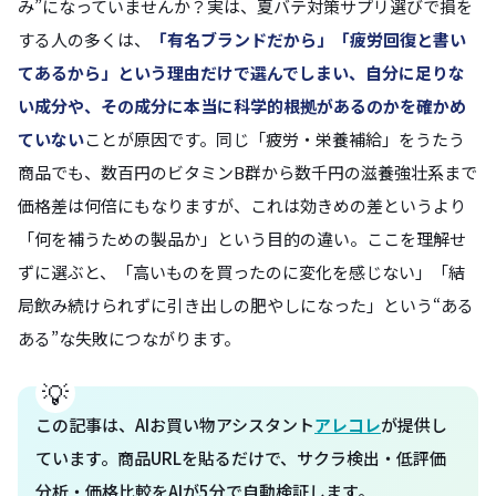
み”になっていませんか？実は、夏バテ対策サプリ選びで損を
する人の多くは、
「有名ブランドだから」「疲労回復と書い
てあるから」という理由だけで選んでしまい、自分に足りな
い成分や、その成分に本当に科学的根拠があるのかを確かめ
ていない
ことが原因です。同じ「疲労・栄養補給」をうたう
商品でも、数百円のビタミンB群から数千円の滋養強壮系まで
価格差は何倍にもなりますが、これは効きめの差というより
「何を補うための製品か」という目的の違い。ここを理解せ
ずに選ぶと、「高いものを買ったのに変化を感じない」「結
局飲み続けられずに引き出しの肥やしになった」という“ある
ある”な失敗につながります。
この記事は、AIお買い物アシスタント
アレコレ
が提供し
ています。商品URLを貼るだけで、サクラ検出・低評価
分析・価格比較をAIが5分で自動検証します。