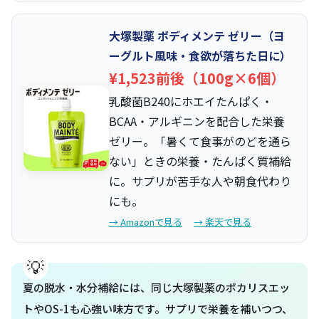
大塚製薬 ボディメンテ ゼリー（ヨ
ーグルト風味・食欲が落ちた日に）
¥1,523前後（100g×6個）
乳酸菌B240にホエイたんぱく・
BCAA・アルギニンを配合した栄養
ゼリー。「暑くて食事がのどを通ら
ない」ときの栄養・たんぱく質補給
に。サプリが苦手な人や朝食代わり
にも。
→ Amazonで見る
→ 楽天で見る
夏の脱水・水分補給には、同じ大塚製薬のポカリスエッ
トやOS-1も心強い味方です。サプリで栄養を補いつつ、