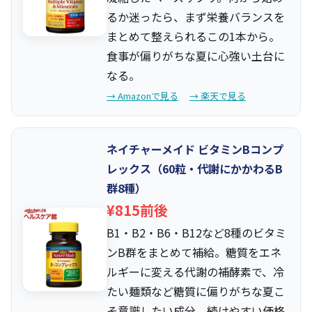
るか迷ったら、まず栄養バランスを
まとめて整えられるこの1本から。
食事が偏りがちな夏に心強い土台に
なる。
→ Amazonで見る
→ 楽天で見る
ネイチャーメイド ビタミンBコンプ
レックス（60粒・代謝にかかわるB
群8種）
¥815前後
B1・B2・B6・B12など8種のビタミ
ンB群をまとめて補給。糖質をエネ
ルギーに変える代謝の補酵素で、冷
たい麺類など糖質に偏りがちな夏こ
そ意識したい成分。続けやすい価格