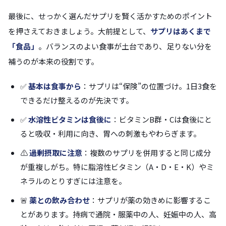
最後に、せっかく選んだサプリを賢く活かすためのポイント
を押さえておきましょう。大前提として、
サプリはあくまで
「食品」
。バランスのよい食事が土台であり、足りない分を
補うのが本来の役割です。
✅
基本は食事から
：サプリは“保険”の位置づけ。1日3食を
できるだけ整えるのが先決です。
✅
水溶性ビタミンは食後に
：ビタミンB群・Cは食後にと
ると吸収・利用に向き、胃への刺激もやわらぎます。
⚠️
過剰摂取に注意
：複数のサプリを併用すると同じ成分
が重複しがち。特に脂溶性ビタミン（A・D・E・K）やミ
ネラルのとりすぎには注意を。
🚨
薬との飲み合わせ
：サプリが薬の効きめに影響するこ
とがあります。持病で通院・服薬中の人、妊娠中の人、高