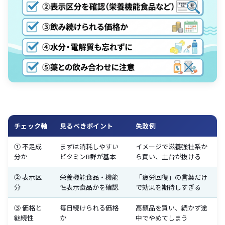
チェック軸
見るべきポイント
失敗例
① 不足成
まずは消耗しやすい
イメージで滋養強壮系か
分か
ビタミンB群が基本
ら買い、土台が抜ける
② 表示区
栄養機能食品・機能
「疲労回復」の言葉だけ
分
性表示食品かを確認
で効果を期待しすぎる
③ 価格と
毎日続けられる価格
高額品を買い、続かず途
継続性
か
中でやめてしまう