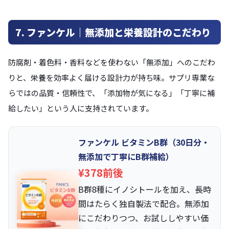
7. ファンケル｜無添加と栄養設計のこだわり
防腐剤・着色料・香料などを使わない「無添加」へのこだわ
りと、栄養を効率よく届ける設計力が持ち味。サプリ専業な
らではの品質・信頼性で、「添加物が気になる」「丁寧に補
給したい」という人に支持されています。
ファンケル ビタミンB群（30日分・
無添加で丁寧にB群補給）
¥378前後
B群8種にイノシトールを加え、長時
間はたらく独自製法で配合。無添加
にこだわりつつ、お試ししやすい価