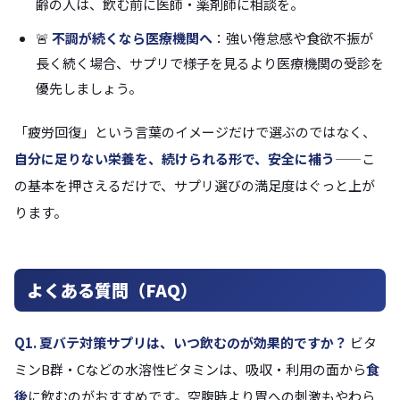
齢の人は、飲む前に医師・薬剤師に相談を。
🚨
不調が続くなら医療機関へ
：強い倦怠感や食欲不振が
長く続く場合、サプリで様子を見るより医療機関の受診を
優先しましょう。
「疲労回復」という言葉のイメージだけで選ぶのではなく、
自分に足りない栄養を、続けられる形で、安全に補う
——こ
の基本を押さえるだけで、サプリ選びの満足度はぐっと上が
ります。
よくある質問（FAQ）
Q1. 夏バテ対策サプリは、いつ飲むのが効果的ですか？
ビタ
ミンB群・Cなどの水溶性ビタミンは、吸収・利用の面から
食
後
に飲むのがおすすめです。空腹時より胃への刺激もやわら