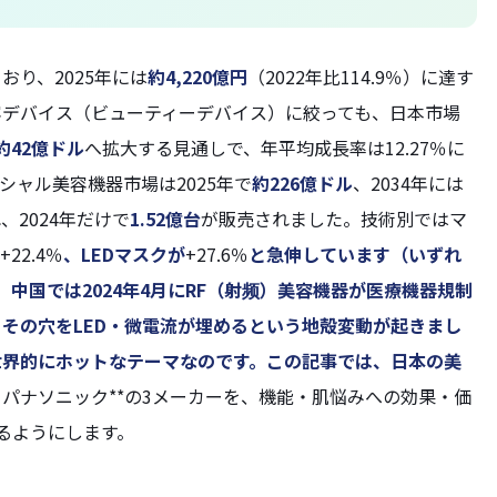
り、2025年には
約4,220億円
（2022年比114.9％）に達す
容デバイス（ビューティーデバイス）に絞っても、日本市場
約42億ドル
へ拡大する見通しで、年平均成長率は12.27％に
シャル美容機器市場は2025年で
約226億ドル
、2034年には
れ、2024年だけで
1.52億台
が販売されました。技術別ではマ
22.4％
、LEDマスクが
+27.6％
と急伸しています（いずれ
ts）。一方、中国では2024年4月にRF（射频）美容機器が医療機器規制
その穴をLED・微電流が埋めるという地殻変動が起きまし
世界的にホットなテーマなのです。この記事では、日本の美
パナソニック**の3メーカーを、機能・肌悩みへの効果・価
るようにします。