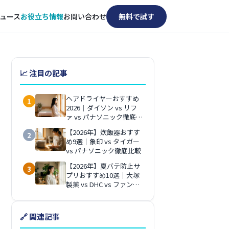
ュース
お役立ち情報
お問い合わせ
無料で試す
📈 注目の記事
ヘアドライヤーおすすめ
1
2026｜ダイソン vs リフ
ァ vs パナソニック徹底比
較
【2026年】炊飯器おすす
2
め9選｜象印 vs タイガー
vs パナソニック徹底比較
【2026年】夏バテ防止サ
3
プリおすすめ10選｜大塚
製薬 vs DHC vs ファンケ
ル徹底比較
🔗 関連記事