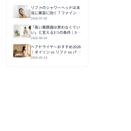
リファのシャワーヘッドは本
当に美容に効く？ファインバ
ブルを全成分・節水データか
2026-07-03
ら全解剖【2026年】
「高い美顔器は買わなくてい
い」と言える3つの条件｜30
代スキンケアの現実【2026
2026-06-30
年】
ヘアドライヤーおすすめ2026
｜ダイソン vs リファ vs パナ
ソニック徹底比較
2026-05-14