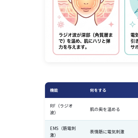
機能
何をする
RF（ラジオ
肌の奥を温める
波）
EMS（筋電刺
表情筋に電気刺激
激）