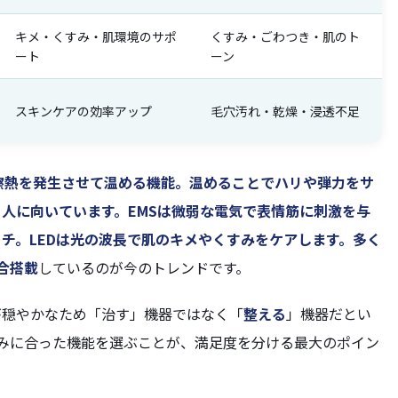
キメ・くすみ・肌環境のサポ
くすみ・ごわつき・肌のト
ート
ーン
スキンケアの効率アップ
毛穴汚れ・乾燥・浸透不足
擦熱を発生させて温める機能。温めることでハリや弾力をサ
る人に向いています。
EMS
は微弱な電気で表情筋に刺激を与
ーチ。
LED
は光の波長で肌のキメやくすみをケアします。多く
合搭載
しているのが今のトレンドです。
が穏やかなため「治す」機器ではなく「
整える
」機器だとい
みに合った機能を選ぶことが、満足度を分ける最大のポイン