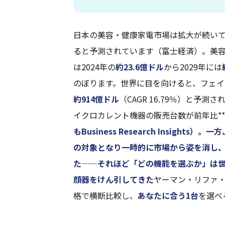
日本の美容・健康家電市場は拡大が続いてお
ると予測されています（富士経済）。美
は2024年の
約23.6億ドル
から2029年には
のぼります。世界に目を向けると、フェイ
約914億ドル
（CAGR 16.79％）と予測さ
イクロカレント機器の販売台数が前年比**+
もBusiness Research Insigh
の対象となり一時的に市場から姿を消し、
た——それほど「どの機能を選ぶか」は
顔器をけん引してきた
ヤーマン・リファ・
格で横断比較し、
あなたに合う1台
を選べ