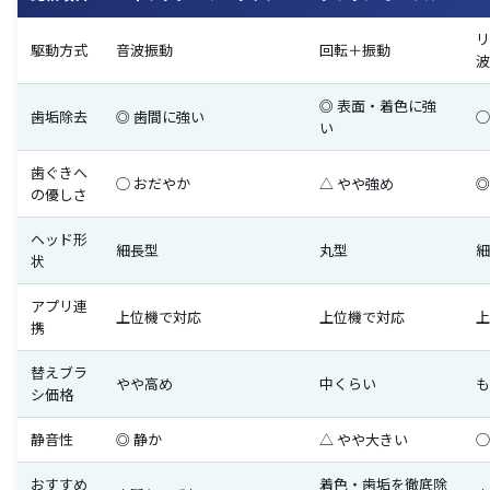
リ
駆動方式
音波振動
回転＋振動
波
◎ 表面・着色に強
歯垢除去
◎ 歯間に強い
◯
い
歯ぐきへ
◯ おだやか
△ やや強め
◎
の優しさ
ヘッド形
細長型
丸型
細
状
アプリ連
上位機で対応
上位機で対応
上
携
替えブラ
やや高め
中くらい
も
シ価格
静音性
◎ 静か
△ やや大きい
◯
おすすめ
着色・歯垢を徹底除