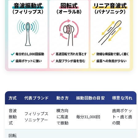
方式
代表ブランド
動き方
振動回数の目安
得意な汚れ
音波
横方向
歯周ポケッ
フィリップス
振動
に高速
毎分31,000回
ト・歯と歯
ソニッケアー
式
で振動
の間
回転