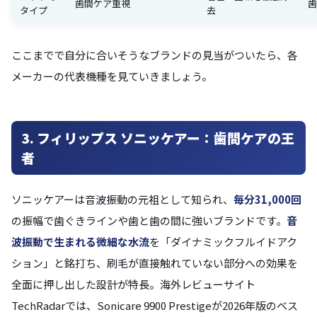
歯間ケア重視
歯
タイプ
去
ここまでで自分に合いそうなブランドの見当がついたら、各
メーカーの代表機種を見ていきましょう。
3. フィリップス ソニッケアー：歯間ケアの王
者
ソニッケアーは音波振動の元祖として知られ、
毎分31,000回
の振幅で歯ぐきラインや歯と歯の間に強いブランドです。
音
波振動で生まれる微細な水流
を「ダイナミックフルイドアク
ション」と銘打ち、刷毛が直接触れていない部分への効果を
全面に押し出した設計が特長。海外レビューサイト
TechRadarでは、Sonicare 9900 Prestigeが2026年版のベス