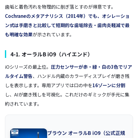
歯垢と着色汚れを物理的に削ぎ落とすのが得意です。
Cochraneのメタアナリシス（2014年）でも、オシレーショ
ン式は手磨きと比較して短期的な歯垢除去・歯肉炎軽減で最
も明確な効果
が示されています。
4-1. オーラルB iO9（ハイエンド）
iOシリーズの最上位。
圧力センサーが赤・緑・白の3色でリア
ルタイム警告
、ハンドル内蔵のカラーディスプレイが磨き残
しを表示します。専用アプリでは口の中を
16ゾーンに分割
し、AIが磨き残しを可視化。これだけのギミックが手元に集
約されています。
ブラウン オーラルB iO9（公式正規