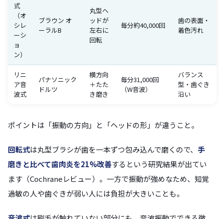
式
丸型ヘ
（オ
ブラウン オ
ッドが
歯の表面・
シレ
毎分約40,000回
ーラルB
左右に
着色汚れ
ーシ
回転
ョ
ン）
リニ
横方向
バランス
パナソニック
毎分31,000回
ア音
＋たた
型・歯ぐき
ドルツ
（W音波）
波式
き磨き
沿い
ポイントは「振動の方向」と「ヘッドの形」が違うこと。
回転式
は丸型ブラシが歯を一本ずつ包み込んで磨くので、
手
磨きと比べて歯肉炎を21%改善
するという研究結果が出てい
ます（Cochraneレビュー）。一方で振動が強めなため、知覚
過敏の人や歯ぐきが弱い人には負担が大きいことも。
音波式
は刷毛が触れていない部分にも、音波振動でできる微