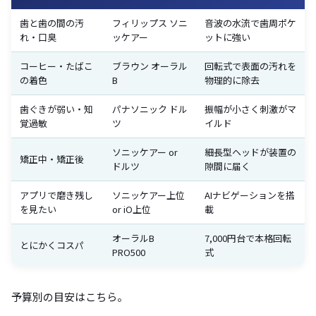
歯と歯の間の汚
フィリップス ソニ
音波の水流で歯周ポケ
れ・口臭
ッケアー
ットに強い
コーヒー・たばこ
ブラウン オーラル
回転式で表面の汚れを
の着色
B
物理的に除去
歯ぐきが弱い・知
パナソニック ドル
振幅が小さく刺激がマ
覚過敏
ツ
イルド
ソニッケアー or
細長型ヘッドが装置の
矯正中・矯正後
ドルツ
隙間に届く
アプリで磨き残し
ソニッケアー上位
AIナビゲーションを搭
を見たい
or iO上位
載
オーラルB
7,000円台で本格回転
とにかくコスパ
PRO500
式
予算別の目安はこちら。