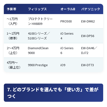
予算帯
フィリップス
オーラルB
パナソニック
〜1万円
プロテクトクリー
PRO500
EW-DM62
（入門）
ン HX6809
1〜2万円
4100シリーズ／
iO Series
EW-DP56
（標準）
5100シリーズ
4
2〜4万円
DiamondClean
iO Series
EW-DA46／
（上位）
9000
6
DJ72
4万円〜
9900 Prestige
iO9
EW-DT73
（最上位）
7. どのブランドを選んでも「使い方」で差が
つく