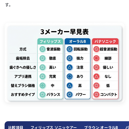
す。
比較項目
フィリップス ソニッケアー
ブラウン オーラルB
パ