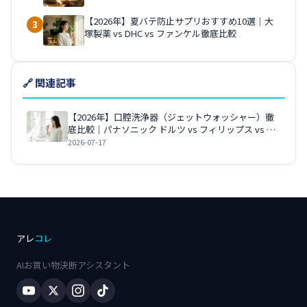
【2026年】夏バテ防止サプリおすすめ10選｜大
3
塚製薬 vs DHC vs ファンケル徹底比較
🔗 関連記事
【2026年】口腔洗浄器（ジェットウォッシャー）徹
底比較｜パナソニック ドルツ vs フィリップス vs ウ
ォーターピック、歯周病・口臭対策はどれが正解？
2026-07-17
アレ
コレ
AIお買い物決断アシスタント