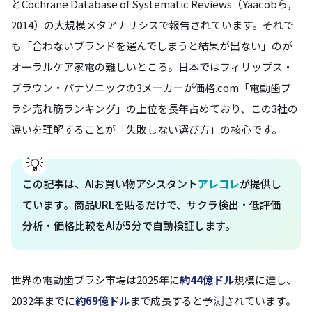
とCochrane Database of Systematic Reviews（Yaacobら,
2014）の大規模メタアナリシスで報告されています。それで
も「合わないブランドを選んでしまうと結果が出ない」のが
オーラルケア家電の難しいところ。日本ではフィリップス・
ブラウン・パナソニックの3メーカーが価格.com「電動歯ブ
ラシ売れ筋ランキング」の上位を長年占めており、この3社の
違いを理解することが「失敗しない選び方」の核心です。
この記事は、AIお買い物アシスタント
アレコレ
が提供し
ています。商品URLを貼るだけで、サクラ検出・低評価
分析・価格比較をAIが5分で自動検証します。
世界の電動歯ブラシ市場は2025年に
約44億ドル
規模に達し、
2032年までに
約69億ドル
まで成長すると予測されています。