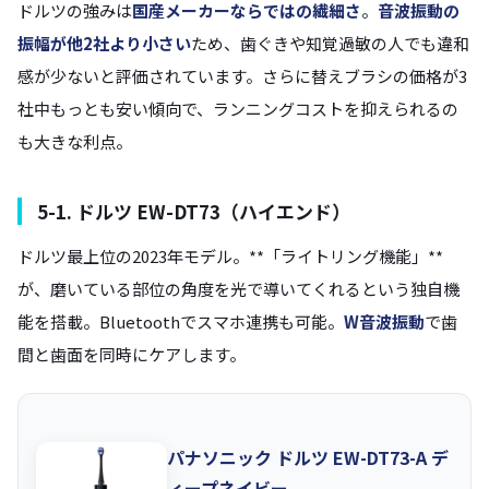
ドルツの強みは
国産メーカーならではの繊細さ
。
音波振動の
振幅が他2社より小さい
ため、歯ぐきや知覚過敏の人でも違和
感が少ないと評価されています。さらに替えブラシの価格が3
社中もっとも安い傾向で、ランニングコストを抑えられるの
も大きな利点。
5-1. ドルツ EW-DT73（ハイエンド）
ドルツ最上位の2023年モデル。**「ライトリング機能」**
が、磨いている部位の角度を光で導いてくれるという独自機
能を搭載。Bluetoothでスマホ連携も可能。
W音波振動
で歯
間と歯面を同時にケアします。
パナソニック ドルツ EW-DT73-A デ
ィープネイビー