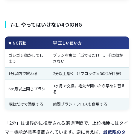
7-1. やってはいけない4つのNG
❌ NG行動
💡 正しい使い方
ゴシゴシ動かしてし
ブラシを歯に「当てるだけ」。手は動か
まう
さない
1分以内で終わる
2分以上磨く（4ブロック×30秒が目安）
3ヶ月で交換。毛先が開いたら早めに替え
6ヶ月以上同じブラシ
る
電動だけで満足する
歯間ブラシ・フロスも併用する
「2分」は世界的に推奨される磨き時間で、上位機種にはタイ
マー機能が標準搭載されています。逆に言えば、
最低限のタ