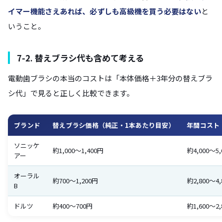
イマー機能さえあれば、必ずしも高級機を買う必要はない
と
いうこと。
7-2. 替えブラシ代も含めて考える
電動歯ブラシの本当のコストは「本体価格＋3年分の替えブラ
シ代」で見ると正しく比較できます。
ブランド
替えブラシ価格（純正・1本あたり目安）
年間コスト
ソニッケ
約1,000〜1,400円
約4,000〜5
アー
オーラル
約700〜1,200円
約2,800〜4
B
ドルツ
約400〜700円
約1,600〜2