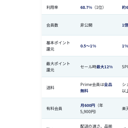
利用率
68.7%
（1位）
約
会員数
非公開
1
基本ポイント
0.5〜1%
1%
還元
最大ポイント
セール時
最大12%
SP
還元
Prime会員は
全品
シ
送料
無料
以
月600円
（年
有料会員
楽
5,900円）
配送の速さ、品揃