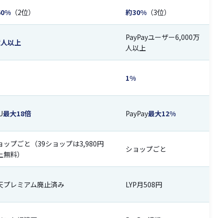
60%
（2位）
約30%
（3位）
PayPayユーザー6,000万
億人以上
人以上
1%
U
最大18倍
PayPay
最大12%
ョップごと（39ショップは3,980円
ショップごと
上無料）
天プレミアム廃止済み
LYP月508円