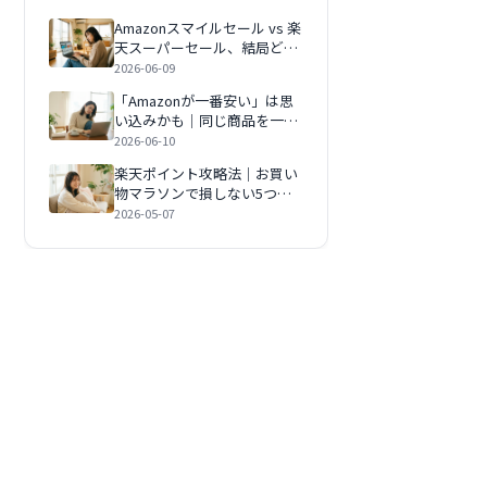
Amazonスマイルセール vs 楽
天スーパーセール、結局どっ
ちが安い？時期と狙い目で徹
2026-06-09
底比較【2026年版】
「Amazonが一番安い」は思
い込みかも｜同じ商品を一番
安く買う3つの探し方【2026
2026-06-10
年版】
楽天ポイント攻略法｜お買い
物マラソンで損しない5つの
ルール【2026年版】
2026-05-07