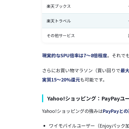
楽天ブックス
楽天トラベル
その他サービス
現実的なSPU倍率は7〜8倍程度
。それで
さらにお買い物マラソン（買い回りで
最大
実質15〜20%還元
も可能です。
Yahoo!ショッピング：PayPa
Yahoo!ショッピングの強みは
PayPayと
ワイモバイルユーザー（Enjoyパック