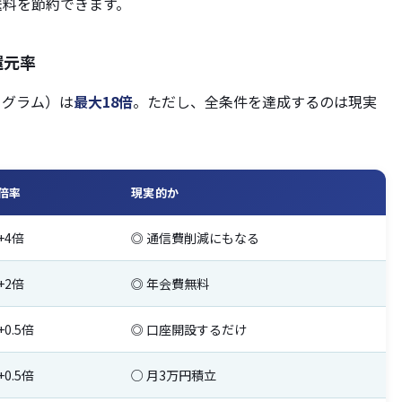
の送料を節約できます。
還元率
ログラム）は
最大18倍
。ただし、全条件を達成するのは現実
倍率
現実的か
+4倍
◎ 通信費削減にもなる
+2倍
◎ 年会費無料
+0.5倍
◎ 口座開設するだけ
+0.5倍
○ 月3万円積立