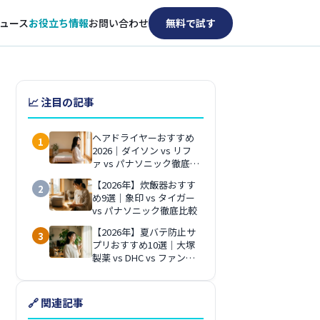
ュース
お役立ち情報
お問い合わせ
無料で試す
📈 注目の記事
ヘアドライヤーおすすめ
1
2026｜ダイソン vs リフ
ァ vs パナソニック徹底比
較
【2026年】炊飯器おすす
2
め9選｜象印 vs タイガー
vs パナソニック徹底比較
【2026年】夏バテ防止サ
3
プリおすすめ10選｜大塚
製薬 vs DHC vs ファンケ
ル徹底比較
🔗 関連記事