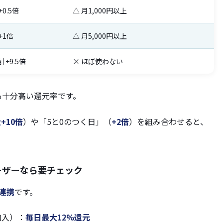
+0.5倍
△ 月1,000円以上
+1倍
△ 月5,000円以上
計+9.5倍
× ほぼ使わない
も十分高い還元率です。
+10倍
）や「5と0のつく日」（
+2倍
）を組み合わせると、
yユーザーなら要チェック
の連携
です。
加入）：
毎日最大12%還元