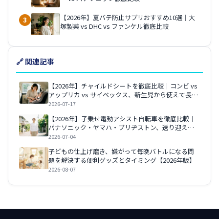
【2026年】夏バテ防止サプリおすすめ10選｜大
3
塚製薬 vs DHC vs ファンケル徹底比較
🔗 関連記事
【2026年】チャイルドシートを徹底比較｜コンビ vs
アップリカ vs サイベックス、新生児から使えて長く
安心なのはどれ？
2026-07-17
【2026年】子乗せ電動アシスト自転車を徹底比較｜
パナソニック・ヤマハ・ブリヂストン、送り迎えが
ラクなのはどれ？
2026-07-04
子どもの仕上げ磨き、嫌がって毎晩バトルになる問
題を解決する便利グッズとタイミング【2026年版】
2026-08-07