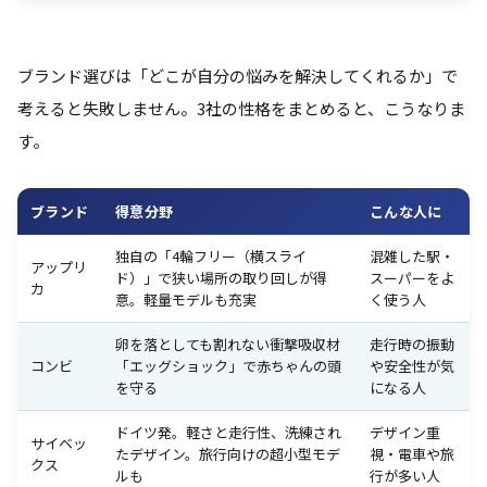
ブランド選びは「どこが自分の悩みを解決してくれるか」で
考えると失敗しません。3社の性格をまとめると、こうなりま
す。
ブランド
得意分野
こんな人に
独自の「4輪フリー（横スライ
混雑した駅・
アップリ
ド）」で狭い場所の取り回しが得
スーパーをよ
カ
意。軽量モデルも充実
く使う人
卵を落としても割れない衝撃吸収材
走行時の振動
コンビ
「エッグショック」で赤ちゃんの頭
や安全性が気
を守る
になる人
ドイツ発。軽さと走行性、洗練され
デザイン重
サイベッ
たデザイン。旅行向けの超小型モデ
視・電車や旅
クス
ルも
行が多い人