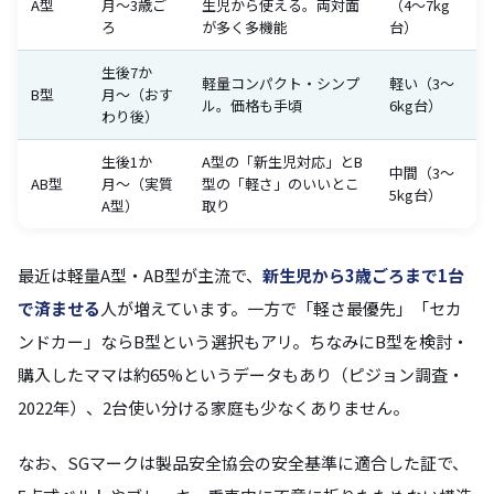
A型
月〜3歳ご
生児から使える。両対面
（4〜7kg
ろ
が多く多機能
台）
生後7か
軽量コンパクト・シンプ
軽い（3〜
B型
月〜（おす
ル。価格も手頃
6kg台）
わり後）
生後1か
A型の「新生児対応」とB
中間（3〜
AB型
月〜（実質
型の「軽さ」のいいとこ
5kg台）
A型）
取り
最近は軽量A型・AB型が主流で、
新生児から3歳ごろまで1台
で済ませる
人が増えています。一方で「軽さ最優先」「セカ
ンドカー」ならB型という選択もアリ。ちなみにB型を検討・
購入したママは約65%というデータもあり（ピジョン調査・
2022年）、2台使い分ける家庭も少なくありません。
なお、SGマークは製品安全協会の安全基準に適合した証で、