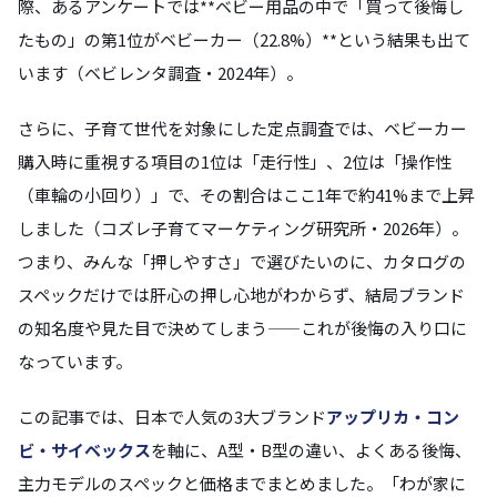
際、あるアンケートでは**ベビー用品の中で「買って後悔し
たもの」の第1位がベビーカー（22.8%）**という結果も出て
います（ベビレンタ調査・2024年）。
さらに、子育て世代を対象にした定点調査では、ベビーカー
購入時に重視する項目の1位は「走行性」、2位は「操作性
（車輪の小回り）」で、その割合はここ1年で約41%まで上昇
しました（コズレ子育てマーケティング研究所・2026年）。
つまり、みんな「押しやすさ」で選びたいのに、カタログの
スペックだけでは肝心の押し心地がわからず、結局ブランド
の知名度や見た目で決めてしまう——これが後悔の入り口に
なっています。
この記事では、日本で人気の3大ブランド
アップリカ・コン
ビ・サイベックス
を軸に、A型・B型の違い、よくある後悔、
主力モデルのスペックと価格までまとめました。「わが家に