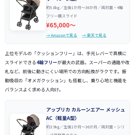
約5.8kg／生後1か月〜36か月／両対面・4輪
フリー横スライド
¥65,000〜
→ Amazonで見る
→ 楽天で見る
上位モデルの「クッションフリー」は、手元レバーで真横に
スライドできる
4輪フリー
が最大の武器。スーパーの通路や改
札など、前後に動きにくい場所での方向転換がラクです。振
動吸収の「オメガクッション」も搭載し、乗り心地と機能を
バランスよく求める人向け。
アップリカ カルーンエアー メッシュ
AC（軽量A型）
約3.9kg／生後1か月〜36か月／両対面・シリ