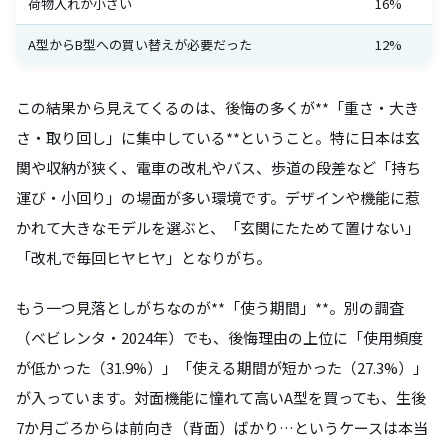
荷物入れが小さい
16%
A型からB型への買い替えが必要だった
12%
この結果から見えてくるのは、後悔の多くが**「重さ・大き
さ・取り回し」に集中している**ということ。特に日本は玄
関や収納が狭く、電車の改札やバス、歩道の段差など「持ち
運び・小回り」の場面が多い環境です。デザインや機能に惹
かれて大きなモデルを選ぶと、「玄関にたためて置けない」
「改札で毎回ヒヤヒヤ」となりがち。
もう一つ見落としがちなのが**「使う期間」**。別の調査
（ベビレンタ・2024年）でも、後悔理由の上位に「使用頻度
が低かった（31.9%）」「使える期間が短かった（27.3%）」
が入っています。対面機能に憧れて高いA型を買っても、生後
7か月ごろからは前向き（背面）ばかり…というケースは本当