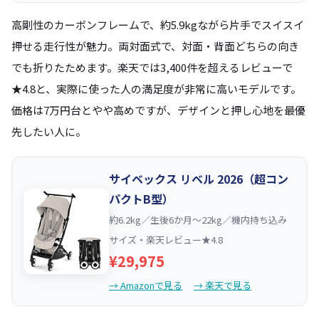
高剛性のカーボンフレームで、約5.9kgながら片手でスイスイ
押せる走行性が魅力。両対面式で、対面・背面どちらの向き
でも折りたためます。楽天では3,400件を超えるレビューで
★4.8と、実際に使った人の満足度が非常に高いモデルです。
価格は7万円台とやや高めですが、デザインと押し心地を最優
先したい人に。
サイベックス リベル 2026（超コン
パクトB型）
約6.2kg／生後6か月〜22kg／機内持ち込み
サイズ・楽天レビュー★4.8
¥29,975
→ Amazonで見る
→ 楽天で見る