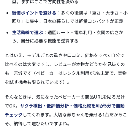
型。まずはここで方向性を決める
後悔ポイントを避ける
：多くの後悔は「重さ・大きさ・小
回り」に集中。日本の暮らしでは軽量コンパクトが正義
生活動線で選ぶ
：通園ルート・電車利用・玄関の広さか
ら、自分に必要な機能を逆算する
とはいえ、モデルごとの重さや口コミ、価格をすべて自分で
比べるのは大変ですし、レビューが本物かどうかを見抜くの
も一苦労です（ベビーカーはレンタル利用が1%未満で、実物
を試す機会も限られています）。
そんなときは、気になったベビーカーの商品URLを貼るだけ
でOK。
サクラ検出・低評価分析・価格比較をAIが5分で自動
チェック
してくれます。大切な赤ちゃんを乗せる1台だからこ
そ、納得して選びたいですよね。