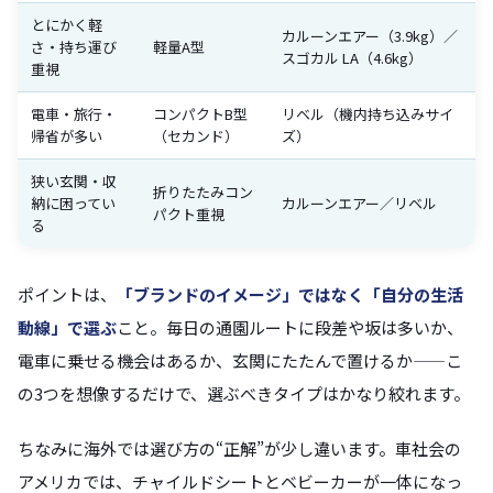
とにかく軽
カルーンエアー（3.9kg）／
さ・持ち運び
軽量A型
スゴカル LA（4.6kg）
重視
電車・旅行・
コンパクトB型
リベル（機内持ち込みサイ
帰省が多い
（セカンド）
ズ）
狭い玄関・収
折りたたみコン
納に困ってい
カルーンエアー／リベル
パクト重視
る
ポイントは、
「ブランドのイメージ」ではなく「自分の生活
動線」で選ぶ
こと。毎日の通園ルートに段差や坂は多いか、
電車に乗せる機会はあるか、玄関にたたんで置けるか——こ
の3つを想像するだけで、選ぶべきタイプはかなり絞れます。
ちなみに海外では選び方の“正解”が少し違います。車社会の
アメリカでは、チャイルドシートとベビーカーが一体になっ