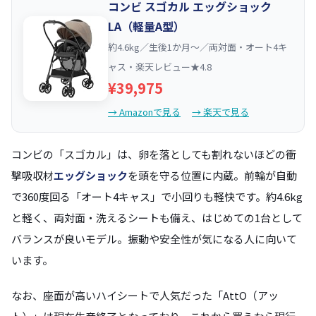
コンビ スゴカル エッグショック
LA（軽量A型）
約4.6kg／生後1か月〜／両対面・オート4キ
ャス・楽天レビュー★4.8
¥39,975
→ Amazonで見る
→ 楽天で見る
コンビの「スゴカル」は、卵を落としても割れないほどの衝
撃吸収材
エッグショック
を頭を守る位置に内蔵。前輪が自動
で360度回る「オート4キャス」で小回りも軽快です。約4.6kg
と軽く、両対面・洗えるシートも備え、はじめての1台として
バランスが良いモデル。振動や安全性が気になる人に向いて
います。
なお、座面が高いハイシートで人気だった「AttO（アッ