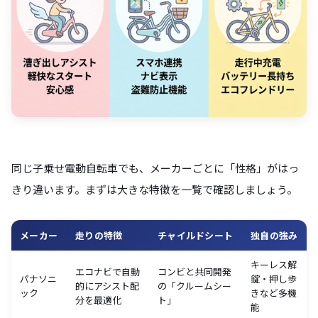
同じ子乗せ電動自転車でも、メーカーごとに「性格」がはっ
きり違います。まずは大きな特徴を一覧で確認しましょう。
メーカー
走りの特徴
チャイルドシート
独自の強み
キーレス解
エコナビで自動
コンビと共同開発
パナソニ
錠・押し歩
的にアシスト配
の「クルームシー
ック
きなど多機
分を最適化
ト」
能