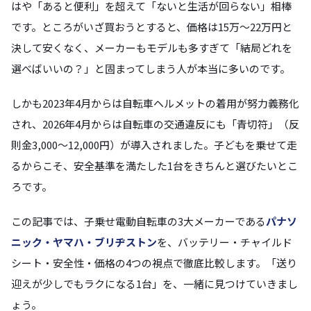
はや「あると便利」を超えて「ないと生活が回らない」相棒
です。ところがいざ買おうとすると、価格は15万〜22万円と
決して安くなく、メーカーもモデルも多すぎて「結局どれを
選べばいいの？」と固まってしまう人が本当に多いのです。
しかも2023年4月からは自転車ヘルメットの着用が努力義務化
され、2026年4月からは自転車の交通違反にも「青切符」（反
則金3,000〜12,000円）が導入されました。子どもを乗せて走
るからこそ、安全基準を満たした1台をきちんと選びたいとこ
ろです。
この記事では、子乗せ電動自転車の3大メーカーである
パナソ
ニック・ヤマハ・ブリヂストン
を、バッテリー・チャイルド
シート・安全性・価格の4つの視点で徹底比較します。「送り
迎えが少しでもラクになる1台」を、一緒に見つけていきまし
ょう。