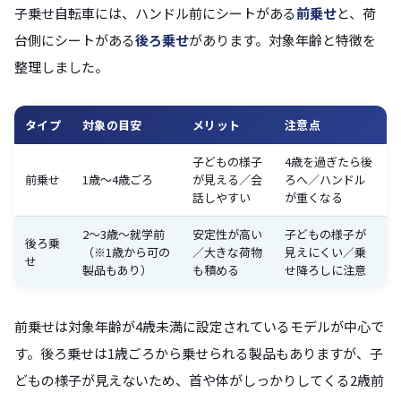
子乗せ自転車には、ハンドル前にシートがある
前乗せ
と、荷
台側にシートがある
後ろ乗せ
があります。対象年齢と特徴を
整理しました。
タイプ
対象の目安
メリット
注意点
子どもの様子
4歳を過ぎたら後
前乗せ
1歳〜4歳ごろ
が見える／会
ろへ／ハンドル
話しやすい
が重くなる
2〜3歳〜就学前
安定性が高い
子どもの様子が
後ろ乗
（※1歳から可の
／大きな荷物
見えにくい／乗
せ
製品もあり）
も積める
せ降ろしに注意
前乗せは対象年齢が4歳未満に設定されているモデルが中心で
す。後ろ乗せは1歳ごろから乗せられる製品もありますが、子
どもの様子が見えないため、首や体がしっかりしてくる2歳前