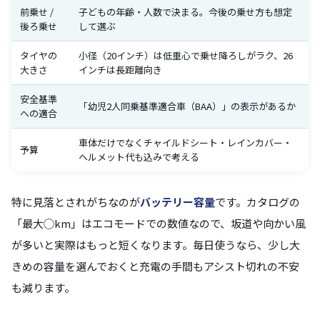
前乗せ /
子どもの年齢・人数で決まる。今後の乗せ方も想定
後ろ乗せ
して選ぶ
タイヤの
小径（20インチ）は低重心で乗せ降ろしがラク、26
大きさ
インチは長距離向き
安全基準
「幼児2人同乗基準適合車（BAA）」の表示があるか
への適合
車体だけでなくチャイルドシート・レインカバー・
予算
ヘルメット代も込みで考える
特に見落とされがちなのが
バッテリー容量
です。カタログの
「最大◯km」はエコモードでの数値なので、坂道や向かい風
が多いと実際はもっと短くなります。毎日使うなら、少し大
きめの容量を選んでおくと充電の手間もアシスト切れの不安
も減ります。