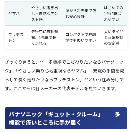
やさしい漕ぎ出
はじめての
頭から足先まで包
ヤマハ
し・自然なアシ
1台に選ば
む安心設計
スト感
れやすい
走行中に自動充
太めタイヤ
ブリヂス
コンパクトで駐輪
電、1充電で長
と両輪駆動
トン
場でも扱いやすい
く走れる
の安定感
ざっくり言うと、**「多機能でこだわりたいならパナソニッ
ク」「やさしい乗り心地重視ならヤマハ」「充電の手間を減
らして長く走りたいならブリヂストン」**という住み分けで
す。ここからは各メーカーの代表モデルを見ていきます。
パナソニック「ギュット・クルーム」──多
機能で痒いところに手が届く