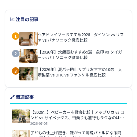
📈 注目の記事
ヘアドライヤーおすすめ2026｜ダイソン vs リフ
1
ァ vs パナソニック徹底比較
【2026年】炊飯器おすすめ9選｜象印 vs タイガ
2
ー vs パナソニック徹底比較
【2026年】夏バテ防止サプリおすすめ10選｜大
3
塚製薬 vs DHC vs ファンケル徹底比較
🔗 関連記事
【2026年】ベビーカーを徹底比較｜アップリカ vs コ
ンビ vs サイベックス、街乗りも旅行もラクなのはど
れ？
2026-07-05
子どもの仕上げ磨き、嫌がって毎晩バトルになる問