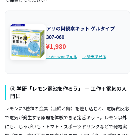
アリの巣観察キット ゲルタイプ
307-060
¥1,980
→ Amazonで見る
→ 楽天で見る
④ 学研「レモン電池を作ろう」 — 工作＋電気の入
門に
レモンに2種類の金属（亜鉛と銅）を差し込むと、電解質反応
で電気が発生する原理を体験できる定番キット。レモン以外
にも、じゃがいも・トマト・スポーツドリンクなどで発電実