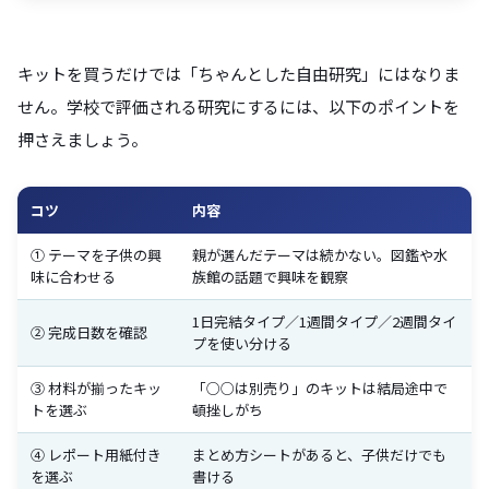
キットを買うだけでは「ちゃんとした自由研究」にはなりま
せん。学校で評価される研究にするには、以下のポイントを
押さえましょう。
コツ
内容
① テーマを子供の興
親が選んだテーマは続かない。図鑑や水
味に合わせる
族館の話題で興味を観察
1日完結タイプ／1週間タイプ／2週間タイ
② 完成日数を確認
プを使い分ける
③ 材料が揃ったキッ
「○○は別売り」のキットは結局途中で
トを選ぶ
頓挫しがち
④ レポート用紙付き
まとめ方シートがあると、子供だけでも
を選ぶ
書ける