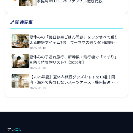
塚製薬 vs DHC vs ファンケル徹底比較
🔗 関連記事
夏休みの「毎日お昼ごはん問題」をワンオペで乗り
切る時短アイテム7選｜ワーママの残り40日戦略
【2026年】
2026-07-10
夏休みの子連れ旅行、新幹線・飛行機で「ぐずり」
を防ぐ持ち物リスト7【2026年】
2026-06-30
【2026年夏】夏休み旅行グッズおすすめ10選｜国
内・海外で失敗しないスーツケース・機内快適・防
犯アイテム完全ガイド
2026-05-25
アレ
コレ