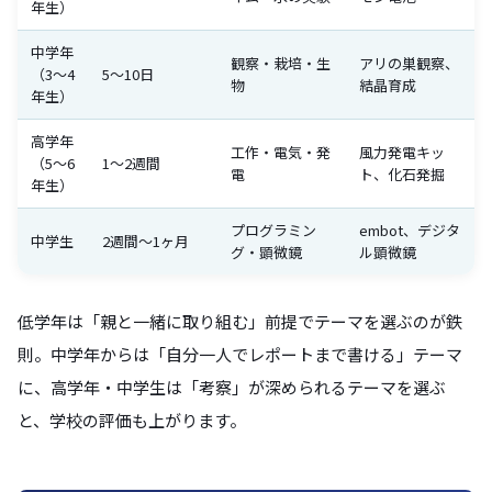
年生）
中学年
観察・栽培・生
アリの巣観察、
（3〜4
5〜10日
物
結晶育成
年生）
高学年
工作・電気・発
風力発電キッ
（5〜6
1〜2週間
電
ト、化石発掘
年生）
プログラミン
embot、デジタ
中学生
2週間〜1ヶ月
グ・顕微鏡
ル顕微鏡
低学年は「親と一緒に取り組む」前提でテーマを選ぶのが鉄
則。中学年からは「自分一人でレポートまで書ける」テーマ
に、高学年・中学生は「考察」が深められるテーマを選ぶ
と、学校の評価も上がります。