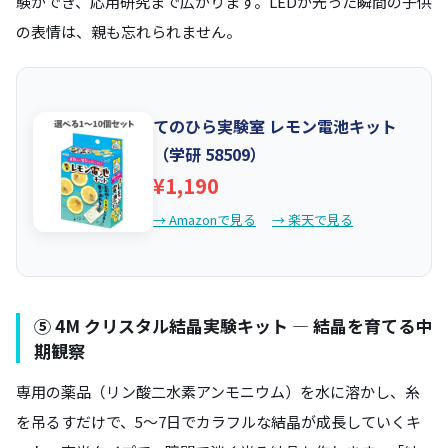
験ができ、応用研究まで広がります。LEDが光った瞬間の子供
の表情は、親も忘れられません。
てのひら実験室 レモン電池キット
（学研 58509）
¥1,190
→ Amazonで見る
→ 楽天で見る
⑤ 4M クリスタル結晶実験キット — 結晶を育てる中
期観察
専用の薬品（リン酸二水素アンモニウム）を水に溶かし、糸
を吊るすだけで、5〜7日でカラフルな結晶が成長していくキ