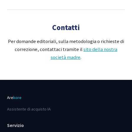
Contatti
Per domande editoriali, sulla metodologia o richieste di
correzione, contattaci tramite il
sito della nostra
società madre
.
Are
kore
Assistente di acquisto IA
Servizio