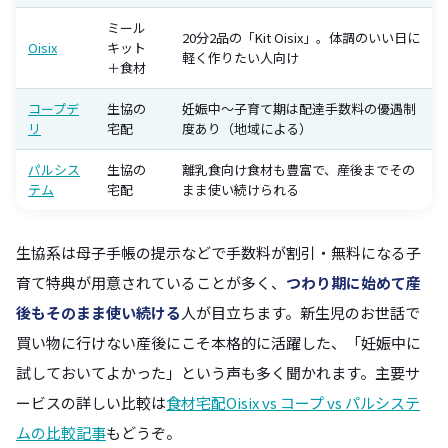
ミール
20分2品の「Kit Oisix」。体調のいい日に
Oisix
キット
軽く作りたい人向け
＋食材
コープデ
生協の
妊娠中〜子育て期は配達手数料の優遇制
リ
宅配
度あり（地域による）
パルシス
生協の
離乳食向け食材も豊富で、産後までその
テム
宅配
まま使い続けられる
生協系は母子手帳の提示などで手数料が割引・無料になる子
育て特典が用意されていることが多く、
つわり期に始めて産
後もそのまま使い続ける
人が目立ちます。新生児のお世話で
買い物に行けない産後にこそ本格的に活躍した、「妊娠中に
試しておいてよかった」という声も多く聞かれます。主要サ
ービスの詳しい比較は
食材宅配Oisix vs コープ vs パルシステ
ムの比較記事
もどうぞ。