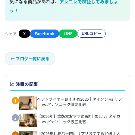
気になる商品があれば、
アレコレで検証してみましょ
う！
シェア:
X
Facebook
LINE
URLコピー
←
ブログ一覧に戻る
📈 注目の記事
ヘアドライヤーおすすめ2026｜ダイソン vs リフ
1
ァ vs パナソニック徹底比較
【2026年】炊飯器おすすめ9選｜象印 vs タイガ
2
ー vs パナソニック徹底比較
【2026年】夏バテ防止サプリおすすめ10選｜大