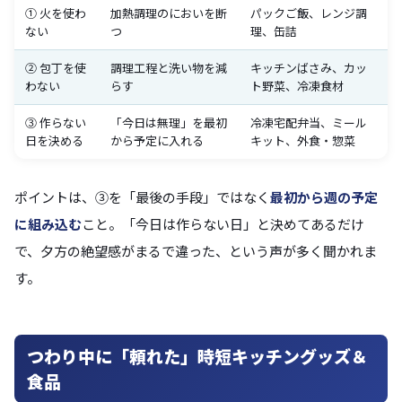
① 火を使わ
加熱調理のにおいを断
パックご飯、レンジ調
ない
つ
理、缶詰
② 包丁を使
調理工程と洗い物を減
キッチンばさみ、カッ
わない
らす
ト野菜、冷凍食材
③ 作らない
「今日は無理」を最初
冷凍宅配弁当、ミール
日を決める
から予定に入れる
キット、外食・惣菜
ポイントは、③を「最後の手段」ではなく
最初から週の予定
に組み込む
こと。「今日は作らない日」と決めてあるだけ
で、夕方の絶望感がまるで違った、という声が多く聞かれま
す。
つわり中に「頼れた」時短キッチングッズ＆
食品