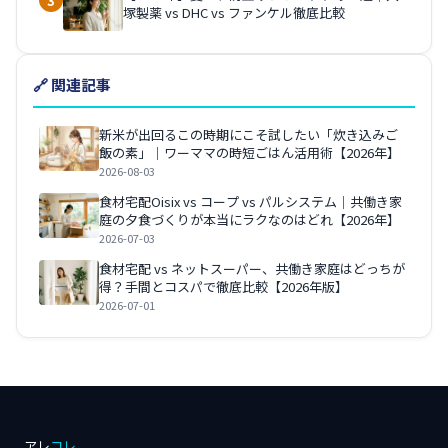
3
塚製薬 vs DHC vs ファンケル徹底比較
🔗 関連記事
新米が出回るこの時期にこそ試したい「炊き込みご
飯の素」｜ワーママの時短ごはん活用術【2026年】
2026-08-03
食材宅配Oisix vs コープ vs パルシステム｜共働き家
庭の夕食づくりが本当にラクなのはどれ【2026年】
2026-07-03
食材宅配 vs ネットスーパー、共働き家庭はどっちが
得？手間とコスパで徹底比較【2026年版】
2026-07-01
アレ
コレ