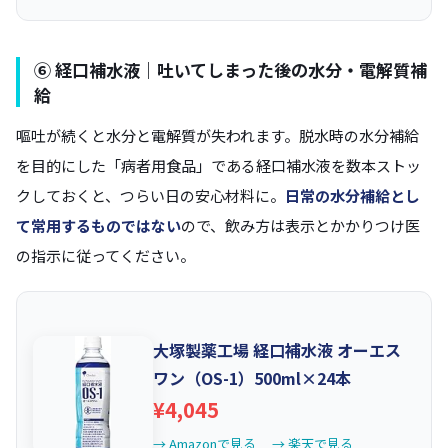
⑥ 経口補水液｜吐いてしまった後の水分・電解質補
給
嘔吐が続くと水分と電解質が失われます。脱水時の水分補給
を目的にした「病者用食品」である経口補水液を数本ストッ
クしておくと、つらい日の安心材料に。
日常の水分補給とし
て常用するものではない
ので、飲み方は表示とかかりつけ医
の指示に従ってください。
大塚製薬工場 経口補水液 オーエス
ワン（OS-1）500ml×24本
¥4,045
→ Amazonで見る
→ 楽天で見る