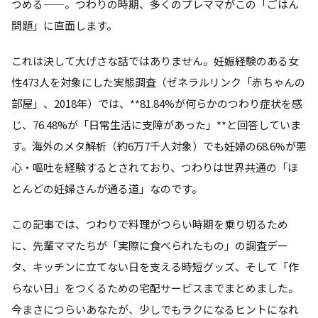
つめる——。つわりの時期、多くのプレママがこの「ごはん
問題」に直面します。
これは決して大げさな話ではありません。妊娠経験のある女
性473人を対象にした実態調査（ゼネラルリンク「赤ちゃんの
部屋」、2018年）では、**81.84%が何らかのつわり症状を感
じ、76.48%が「日常生活に支障があった」**と回答していま
す。海外のメタ解析（約6万7千人対象）でも妊婦の68.6%が悪
心・嘔吐を経験するとされており、つわりは世界共通の「ほ
とんどの妊婦さんが通る道」なのです。
この記事では、つわりで料理がつらい時期を乗り切るため
に、先輩ママたちが「実際に食べられたもの」の調査デー
タ、キッチンに立てない日を支える時短グッズ、そして「作
らない日」をつくるための宅配サービスまでまとめました。
今まさにつらいあなたが、少しでもラクになるヒントになれ