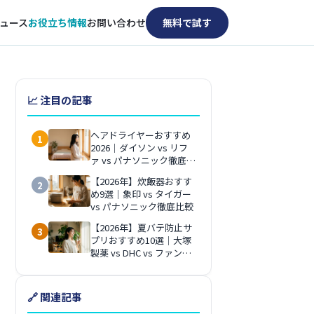
ュース
お役立ち情報
お問い合わせ
無料で試す
📈 注目の記事
ヘアドライヤーおすすめ
1
2026｜ダイソン vs リフ
ァ vs パナソニック徹底比
較
【2026年】炊飯器おすす
2
め9選｜象印 vs タイガー
vs パナソニック徹底比較
【2026年】夏バテ防止サ
3
プリおすすめ10選｜大塚
製薬 vs DHC vs ファンケ
ル徹底比較
🔗 関連記事