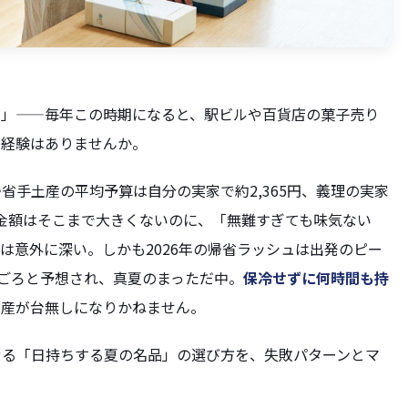
…」——毎年この時期になると、駅ビルや百貨店の菓子売り
な経験はありませんか。
帰省手土産の平均予算は自分の実家で約2,365円、義理の実家
す。金額はそこまで大きくないのに、「無難すぎても味気ない
は意外に深い。しかも2026年の帰省ラッシュは出発のピー
6日ごろと予想され、真夏のまっただ中。
保冷せずに何時間も持
土産が台無しになりかねません。
せる「日持ちする夏の名品」の選び方を、失敗パターンとマ