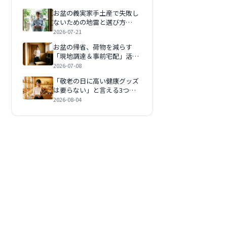
お盆の義実家手土産で失敗し
ないための地雷と選び方
【2026年】
2026-07-21
お盆の帰省、荷物を減らす
「現地調達＆事前宅配」活用
術｜子連れでも身軽に帰る
2026-07-08
【2026年】
「敬老の日に高い健康グッズ
は要らない」と言える3つの
条件【2026年版】
2026-08-04