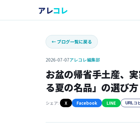
アレ
コレ
←
ブログ一覧に戻る
2026-07-07
アレコレ編集部
お盆の帰省手土産、実
る夏の名品」の選び方【
シェア:
X
Facebook
LINE
URLコ