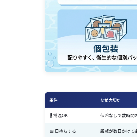
条件
なぜ大切か
🌡️ 常温OK
保冷なしで数時間
📅 日持ちする
親戚が数日かけて