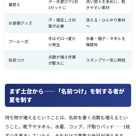
汗・水遊びで1日
洗い替えを多めに、乾
着替え
3セットに
きやすい素材
汗・寝苦しさ対
洗える・ひんやり素材
お昼寝グッズ
策が必要
へ
冬はゼロ→夏だ
水着・帽子・タオルを
プール一式
け発生
複数枚
点数が増え作業
名前つけ
スタンプで一気に時短
が膨大に
まず土台から——「名前つけ」を制する者が
夏を制す
持ち物が増えるということは、名前を書く点数も増えるとい
うこと。靴下やタオル、水着、コップ、汗取りパッド……1枚
ずつ手書きしていたら、それだけで貴重な休日が消えます。