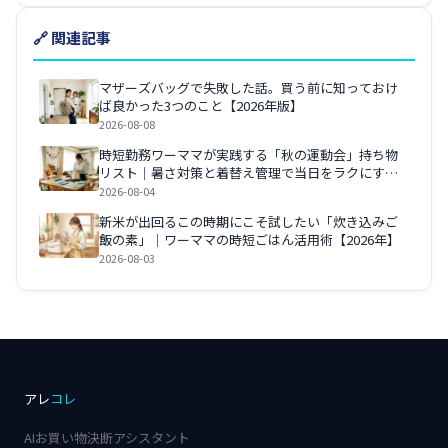
🔗 関連記事
マザーズバッグで失敗した話。買う前に知っておけ
ば良かった3つのこと【2026年版】
2026-08-08
時短勤務ワーママが実践する「秋の運動会」持ち物
リスト｜暑さ対策と着替え管理で当日をラクにする3
つのコツ【2026年版】
2026-08-04
新米が出回るこの時期にこそ試したい「炊き込みご
飯の素」｜ワーママの時短ごはん活用術【2026年】
2026-08-03
アレ
コレ
AIお買い物決断アシスタント