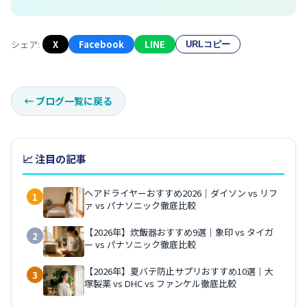
シェア:
X
Facebook
LINE
URLコピー
←
ブログ一覧に戻る
📈 注目の記事
ヘアドライヤーおすすめ2026｜ダイソン vs リフ
1
ァ vs パナソニック徹底比較
【2026年】炊飯器おすすめ9選｜象印 vs タイガ
2
ー vs パナソニック徹底比較
【2026年】夏バテ防止サプリおすすめ10選｜大
3
塚製薬 vs DHC vs ファンケル徹底比較