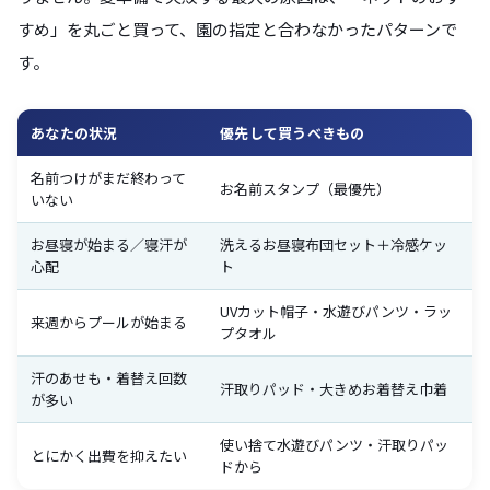
すめ」を丸ごと買って、園の指定と合わなかったパターンで
す。
あなたの状況
優先して買うべきもの
名前つけがまだ終わって
お名前スタンプ（最優先）
いない
お昼寝が始まる／寝汗が
洗えるお昼寝布団セット＋冷感ケッ
心配
ト
UVカット帽子・水遊びパンツ・ラッ
来週からプールが始まる
プタオル
汗のあせも・着替え回数
汗取りパッド・大きめお着替え巾着
が多い
使い捨て水遊びパンツ・汗取りパッ
とにかく出費を抑えたい
ドから