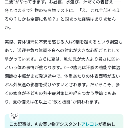
二波”がやってきます。お昼寝、水遊び、汗だくの着替え——
冬とはまるで別物の持ち物リストに、「え、これ全部そろえ
るの？しかも全部に名前？」と固まった経験はありません
か。
実際、育休復帰に不安を感じる人は9割を超えるという調査も
あり、送迎や急な体調不良への対応が大きな心配ごととして
挙がっています。さらに夏は、乳幼児が大人より暑さに弱い
という体の事情が重なります。0〜2歳児は汗腺の機能や体温
調節の中枢がまだ発達途中で、体重あたりの体表面積が広い
ぶん外気温の影響を受けやすいとされます。だからこそ、多
くの家庭が子どもの熱中症対策に神経をつかう季節でもあ
り、夏の備えは冬以上に“数と機能”が問われます。
この記事は、AIお買い物アシスタント
アレコレ
が提供し