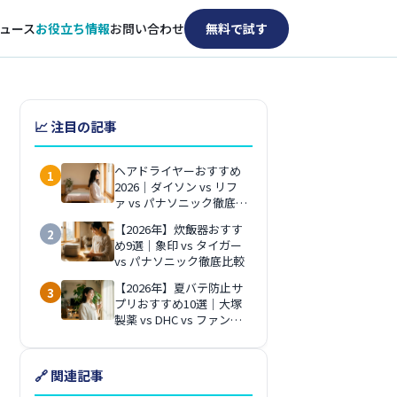
ュース
お役立ち情報
お問い合わせ
無料で試す
📈 注目の記事
ヘアドライヤーおすすめ
1
2026｜ダイソン vs リフ
ァ vs パナソニック徹底比
較
【2026年】炊飯器おすす
2
め9選｜象印 vs タイガー
vs パナソニック徹底比較
【2026年】夏バテ防止サ
3
プリおすすめ10選｜大塚
製薬 vs DHC vs ファンケ
ル徹底比較
🔗 関連記事