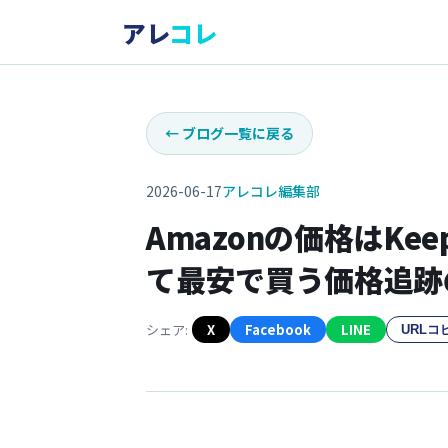
アレ
コレ
←
ブログ一覧に戻る
2026-06-17
アレコレ編集部
Amazonの価格はK
て最安で買う価格追跡
シェア:
X
Facebook
LINE
URLコ