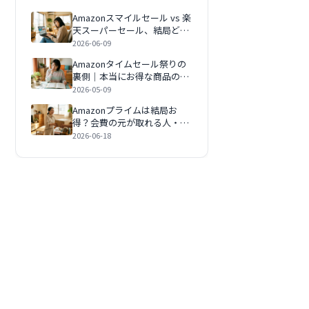
Amazonスマイルセール vs 楽
天スーパーセール、結局どっ
ちが安い？時期と狙い目で徹
2026-06-09
底比較【2026年版】
Amazonタイムセール祭りの
裏側｜本当にお得な商品の見
極め方【2026年版】
2026-05-09
Amazonプライムは結局お
得？会費の元が取れる人・払
う意味がない人をAIが検証
2026-06-18
【2026年版】