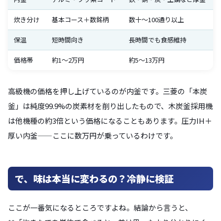
炊き分け
基本コース＋数銘柄
数十〜100通り以上
保温
短時間向き
長時間でも食感維持
価格帯
約1〜2万円
約5〜13万円
高級機の価格を押し上げているのが内釜です。三菱の「本炭
釜」は純度99.9%の炭素材を削り出したもので、木炭釜採用機
は他機種の約3倍という価格になることもあります。圧力IH＋
厚い内釜——ここに数万円が乗っているわけです。
で、味は本当に変わるの？冷静に検証
ここが一番気になるところですよね。結論から言うと、