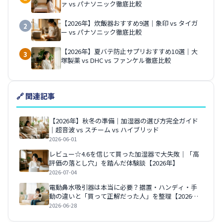
ァ vs パナソニック徹底比較
【2026年】炊飯器おすすめ9選｜象印 vs タイガ
2
ー vs パナソニック徹底比較
【2026年】夏バテ防止サプリおすすめ10選｜大
3
塚製薬 vs DHC vs ファンケル徹底比較
🔗 関連記事
【2026年】秋冬の準備｜加湿器の選び方完全ガイド
｜超音波 vs スチーム vs ハイブリッド
2026-06-01
レビュー☆4.6を信じて買った加湿器で大失敗｜「高
評価の落とし穴」を踏んだ体験談【2026年】
2026-07-04
電動鼻水吸引器は本当に必要？据置・ハンディ・手
動の違いと「買って正解だった人」を整理【2026
年】
2026-06-28