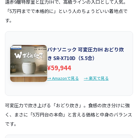
遠赤9層特厚釜と圧力IHで、高級ラインの入口として人気。
「5万円までで本格的に」という人のちょうどいい着地点で
す。
パナソニック 可変圧力IH おどり炊
き SR-X710D（5.5合）
¥59,944
→ Amazonで見る
→ 楽天で見る
可変圧力で炊き上げる「おどり炊き」。食感の炊き分けに強
く、まさに「5万円台の本命」と言える価格と中身のバランス
です。