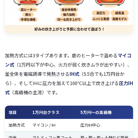
加熱方式には3タイプあります。底のヒーターで温める
マイコ
ン式
（1万円以下が中心、火力が弱く炊きムラが出やすい）、
釜全体を電磁誘導で発熱させる
IH式
（5.5合でも1万円台か
ら）、そしてIHに圧力を加えて100℃以上で炊き上げる
圧力IH
式
（高級機の主流）です。
項目
1万円台クラス
5万円〜の高級機
加熱方式
マイコン / IH
圧力IH中心
内釜
アルミ・フッ素コート
鉄・銅・炭・土鍋など厚釜