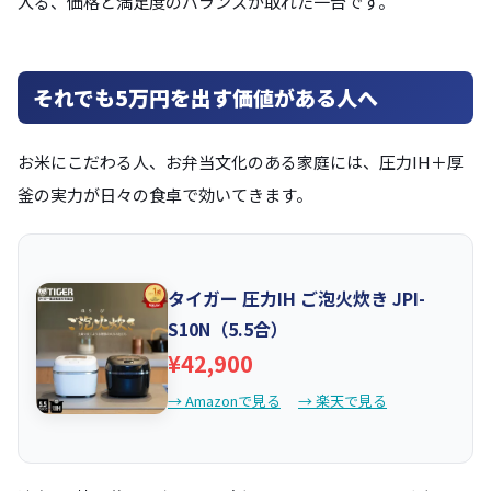
入る、価格と満足度のバランスが取れた一台です。
それでも5万円を出す価値がある人へ
お米にこだわる人、お弁当文化のある家庭には、圧力IH＋厚
釜の実力が日々の食卓で効いてきます。
タイガー 圧力IH ご泡火炊き JPI-
S10N（5.5合）
¥42,900
→ Amazonで見る
→ 楽天で見る