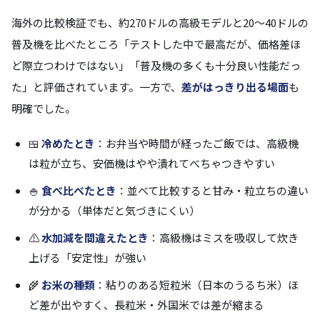
海外の比較検証でも、約270ドルの高級モデルと20〜40ドルの
普及機を比べたところ「テストした中で最高だが、価格差ほ
ど際立つわけではない」「普及機の多くも十分良い性能だっ
た」と評価されています。一方で、
差がはっきり出る場面
も
明確でした。
🍱
冷めたとき
：お弁当や時間が経ったご飯では、高級機
は粒が立ち、安価機はやや潰れてべちゃつきやすい
🍚
食べ比べたとき
：並べて比較すると甘み・粒立ちの違い
が分かる（単体だと気づきにくい）
⚠️
水加減を間違えたとき
：高級機はミスを吸収して炊き
上げる「安定性」が強い
🌾
お米の種類
：粘りのある短粒米（日本のうるち米）ほ
ど差が出やすく、長粒米・外国米では差が縮まる