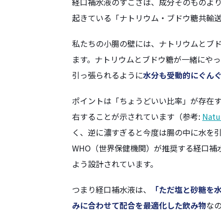
経口補水液のすごさは、成分そのものより
起きている「ナトリウム・ブドウ糖共輸
私たちの小腸の壁には、ナトリウムとブ
ます。ナトリウムとブドウ糖が一緒にや
引っ張られるように
水分も受動的にぐん
ポイントは「ちょうどいい比率」が存在
右することが示されています（参考:
Natur
く、逆に濃すぎると今度は腸の中に水を
WHO（世界保健機関）が推奨する経口補
よう設計されています。
つまり経口補水液は、
「ただ塩と砂糖を
みに合わせて配合を最適化した飲み物
な