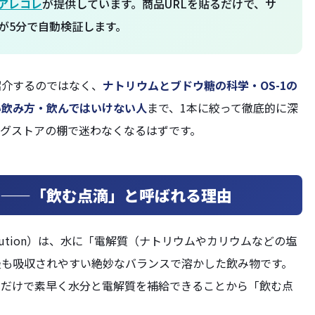
アレコレ
が提供しています。商品URLを貼るだけで、サ
が5分で自動検証します。
紹介するのではなく、
ナトリウムとブドウ糖の科学・OS-1の
い飲み方・飲んではいけない人
まで、1本に絞って徹底的に深
グストアの棚で迷わなくなるはずです。
——「飲む点滴」と呼ばれる理由
on Solution）は、水に「電解質（ナトリウムやカリウムなどの塩
最も吸収されやすい絶妙なバランスで溶かした飲み物です。
むだけで素早く水分と電解質を補給できることから「飲む点