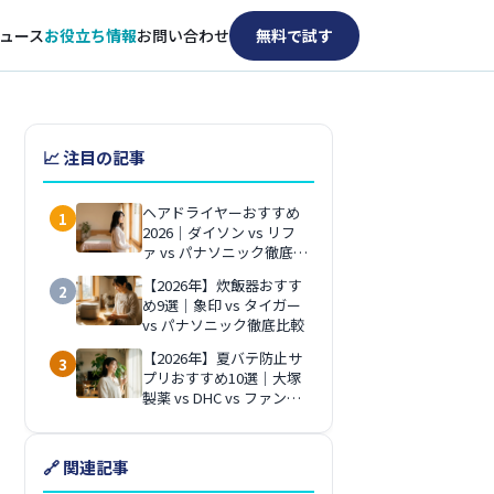
ュース
お役立ち情報
お問い合わせ
無料で試す
📈 注目の記事
ヘアドライヤーおすすめ
1
2026｜ダイソン vs リフ
ァ vs パナソニック徹底比
較
【2026年】炊飯器おすす
2
め9選｜象印 vs タイガー
vs パナソニック徹底比較
【2026年】夏バテ防止サ
3
プリおすすめ10選｜大塚
製薬 vs DHC vs ファンケ
ル徹底比較
🔗 関連記事