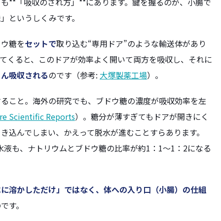
も**「吸収のされ方」**にあります。鍵を握るのが、小腸で
送」というしくみです。
ドウ糖を
セットで
取り込む“専用ドア”のような輸送体があり
ってくると、このドアが効率よく開いて両方を吸収し、それに
ぐん吸収される
のです（参考:
大塚製薬工場
）。
すること。海外の研究でも、ブドウ糖の濃度が吸収効率を左
e Scientific Reports
）。糖分が薄すぎてもドアが開きにく
引き込んでしまい、かえって脱水が進むことすらあります。
水液も、ナトリウムとブドウ糖の比率が約1：1〜1：2になる
水に溶かしただけ」ではなく、体への入り口（小腸）の仕組
のです。