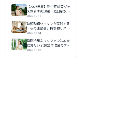
【2026年夏】熱中症対策グッ
ズおすすめ10選｜経口補水
液・塩タブレット・冷却ガジ
2026-05-19
ェットで命を守る
時短勤務ワーママが実践する
「秋の運動会」持ち物リスト
｜暑さ対策と着替え管理で当
2026-08-04
日をラクにする3つのコツ
瞬間冷却ネックファンは本当
【2026年版】
に冷たい？2026年改良モデル
をAIが本音で検証
2026-06-09