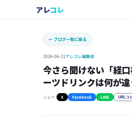
アレ
コレ
←
ブログ一覧に戻る
2026-06-11
アレコレ編集部
今さら聞けない「経口
ーツドリンクは何が違う
シェア:
X
Facebook
LINE
URLコ