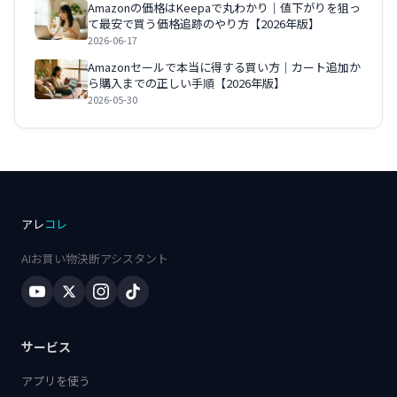
Amazonの価格はKeepaで丸わかり｜値下がりを狙っ
て最安で買う価格追跡のやり方【2026年版】
2026-06-17
Amazonセールで本当に得する買い方｜カート追加か
ら購入までの正しい手順【2026年版】
2026-05-30
アレ
コレ
AIお買い物決断アシスタント
サービス
アプリを使う