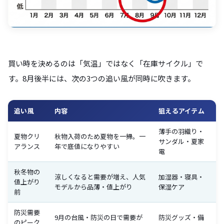
買い時を決めるのは「気温」ではなく「在庫サイクル」で
す。8月後半には、次の3つの追い風が同時に吹きます。
追い風
内容
狙えるアイテム
薄手の羽織り・
夏物クリ
秋物入荷のため夏物を一掃。一
サンダル・夏家
アランス
年で底値になりやすい
電
秋冬物の
涼しくなると需要が増え、人気
加湿器・寝具・
値上がり
モデルから品薄・値上がり
保湿ケア
前
防災需要
9月の台風・防災の日で需要が
防災グッズ・備
のピーク