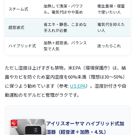
加熱して清潔・パワフ
衛生重視・寝室
スチーム式
ル。電気代はやや高め
で使いたい人
省エネ・静音。こまめな
電気代を抑えた
超音波式
手入れが必要
い人
加熱＋超音波。バランス
ハイブリッド式
迷ったらこれ
型で人気
ただし湿度は上げすぎも禁物。米EPA（環境保護庁）は、結
露やカビを防ぐため室内湿度を60%未満（理想は30〜50%）
に保つよう勧めています（参考:
US EPA
）。湿度計付きや自
動運転のモデルだと管理がラクです。
アイリスオーヤマ ハイブリッド式加
湿器（超音波＋加熱・4.5L）