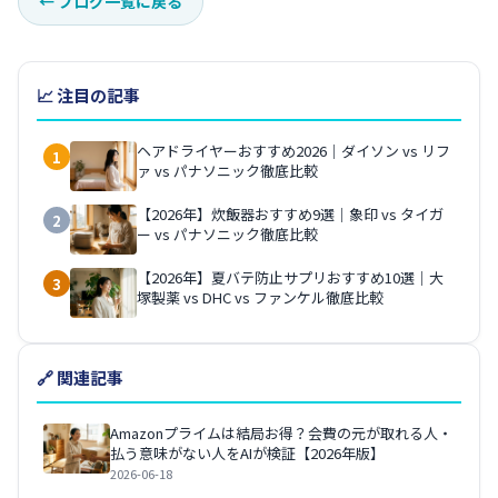
←
ブログ一覧に戻る
📈 注目の記事
ヘアドライヤーおすすめ2026｜ダイソン vs リフ
1
ァ vs パナソニック徹底比較
【2026年】炊飯器おすすめ9選｜象印 vs タイガ
2
ー vs パナソニック徹底比較
【2026年】夏バテ防止サプリおすすめ10選｜大
3
塚製薬 vs DHC vs ファンケル徹底比較
🔗 関連記事
Amazonプライムは結局お得？会費の元が取れる人・
払う意味がない人をAIが検証【2026年版】
2026-06-18