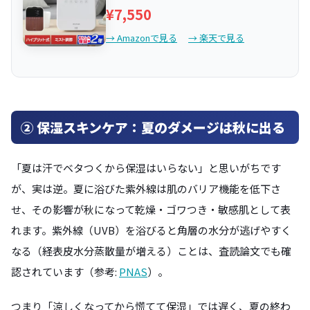
¥7,550
→ Amazonで見る
→ 楽天で見る
② 保湿スキンケア：夏のダメージは秋に出る
「夏は汗でベタつくから保湿はいらない」と思いがちです
が、実は逆。夏に浴びた紫外線は肌のバリア機能を低下さ
せ、その影響が秋になって乾燥・ゴワつき・敏感肌として表
れます。紫外線（UVB）を浴びると角層の水分が逃げやすく
なる（経表皮水分蒸散量が増える）ことは、査読論文でも確
認されています（参考:
PNAS
）。
つまり「涼しくなってから慌てて保湿」では遅く、夏の終わ