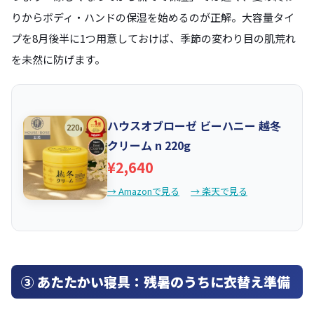
りからボディ・ハンドの保湿を始めるのが正解。大容量タイ
プを8月後半に1つ用意しておけば、季節の変わり目の肌荒れ
を未然に防げます。
ハウスオブローゼ ビーハニー 越冬
クリーム n 220g
¥2,640
→ Amazonで見る
→ 楽天で見る
③ あたたかい寝具：残暑のうちに衣替え準備