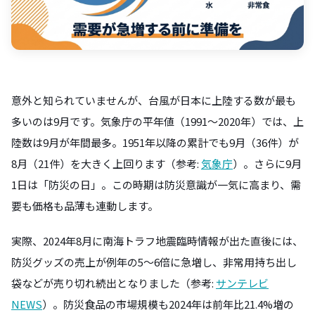
意外と知られていませんが、台風が日本に上陸する数が最も
多いのは9月です。気象庁の平年値（1991〜2020年）では、上
陸数は9月が年間最多。1951年以降の累計でも9月（36件）が
8月（21件）を大きく上回ります（参考:
気象庁
）。さらに9月
1日は「防災の日」。この時期は防災意識が一気に高まり、需
要も価格も品薄も連動します。
実際、2024年8月に南海トラフ地震臨時情報が出た直後には、
防災グッズの売上が例年の5〜6倍に急増し、非常用持ち出し
袋などが売り切れ続出となりました（参考:
サンテレビ
NEWS
）。防災食品の市場規模も2024年は前年比21.4%増の