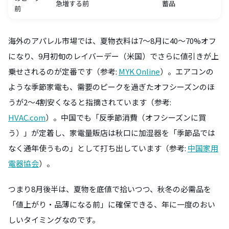
急増する前
蓄品
前
海外のアパレル市場では、夏物衣料は7〜8月に40〜70%オフ
になり、9月初旬のレイバーデー（米国）でさらに値引きが上
乗せされるのが定番です（参考:
MYK Online
）。エアコンの
ような季節家電も、需要のピークを過ぎたオフシーズンのほ
うが2〜4割安くなると指摘されています（参考:
HVAC.com
）。中国でも「反季節消費（オフシーズンに買
う）」が定着し、家電量販店は秋口に加湿器を「季節品では
なく通年使うもの」として打ち出しています（参考:
中国家用
電器協会
）。
つまり8月後半は、夏物を底値で拾いつつ、秋冬の必需品を
「値上がり・品薄になる前」に確保できる、年に一度のおい
しいタイミングなのです。