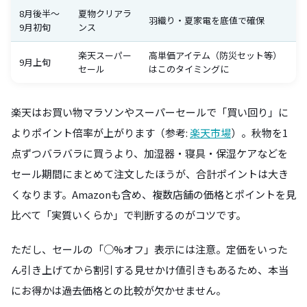
8月後半〜
夏物クリアラ
羽織り・夏家電を底値で確保
9月初旬
ンス
楽天スーパー
高単価アイテム（防災セット等）
9月上旬
セール
はこのタイミングに
楽天はお買い物マラソンやスーパーセールで「買い回り」に
よりポイント倍率が上がります（参考:
楽天市場
）。秋物を1
点ずつバラバラに買うより、加湿器・寝具・保湿ケアなどを
セール期間にまとめて注文したほうが、合計ポイントは大き
くなります。Amazonも含め、複数店舗の価格とポイントを見
比べて「実質いくらか」で判断するのがコツです。
ただし、セールの「○%オフ」表示には注意。定価をいった
ん引き上げてから割引する見せかけ値引きもあるため、本当
にお得かは過去価格との比較が欠かせません。