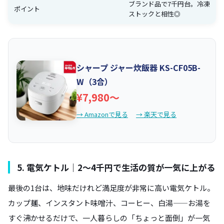
ブランド品で7千円台。冷凍
ポイント
ストックと相性◎
シャープ ジャー炊飯器 KS-CF05B-
W（3合）
¥7,980〜
→ Amazonで見る
→ 楽天で見る
5. 電気ケトル｜2〜4千円で生活の質が一気に上がる
最後の1台は、地味だけれど満足度が非常に高い電気ケトル。
カップ麺、インスタント味噌汁、コーヒー、白湯——お湯を
すぐ沸かせるだけで、一人暮らしの「ちょっと面倒」が一気