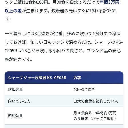
ックご飯は1食約180円。月30食を自炊するだけで
年間3万円
以上の差
が生まれます。炊飯器の元はすぐに取れる計算で
す。
一人暮らしには3合炊きが定番。多めに炊いて1食分ずつ冷凍
しておけば、忙しい日もレンジで温めるだけ。シャープのKS-
CF05Bは0.5合から炊ける小回りの良さと、ブランド品の安心
感が魅力です。
シャープ ジャー炊飯器 KS-CF05B
内容
炊飯容量
0.5〜3合炊き
向いている人
自炊で食費を節約したい人
月30食自炊で年間約3万円
節約効果
の食費差（パックご飯比）