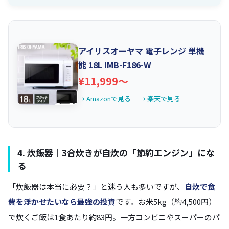
アイリスオーヤマ 電子レンジ 単機
能 18L IMB-F186-W
¥11,999〜
→ Amazonで見る
→ 楽天で見る
4. 炊飯器｜3合炊きが自炊の「節約エンジン」にな
る
「炊飯器は本当に必要？」と迷う人も多いですが、
自炊で食
費を浮かせたいなら最強の投資
です。お米5kg（約4,500円）
で炊くご飯は1食あたり約83円。一方コンビニやスーパーのパ