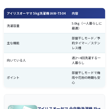
アイリスオーヤマ 5kg洗濯機 IAW-T504
内容
5.0kg（一人暮らしに
洗濯容量
最適）
部屋干しモード／予
主な機能
約タイマー／ステン
レス槽
週2〜4回洗濯する一
向いている人
人暮らし
部屋干しモードで梅
ポイント
雨や花粉の時期も安
心
アイリスオーヤマ 全自動洗濯機 5kg