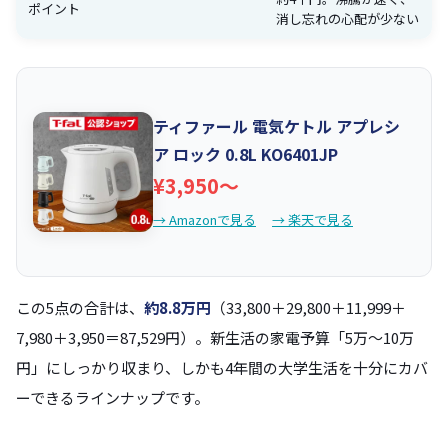
ポイント
消し忘れの心配が少ない
ティファール 電気ケトル アプレシ
ア ロック 0.8L KO6401JP
¥3,950〜
→ Amazonで見る
→ 楽天で見る
この5点の合計は、
約8.8万円
（33,800＋29,800＋11,999＋
7,980＋3,950＝87,529円）。新生活の家電予算「5万〜10万
円」にしっかり収まり、しかも4年間の大学生活を十分にカバ
ーできるラインナップです。