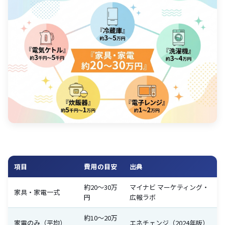
項目
費用の目安
出典
約20〜30万
マイナビ マーケティング・
家具・家電一式
円
広報ラボ
約10〜20万
家電のみ（平均）
エネチェンジ（2024年版）