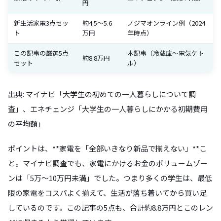
円
新生活家電3点セッ
約4.5〜5.6
ノジマオンライン例（2024
ト
万円
年時点）
この記事の厳選5点
本記事（冷蔵庫〜電気ケト
約8.8万円
セット
ル）
出典: マイナビ「大学生の初めての一人暮らしについて調
査」、エネチェンジ「大学生の一人暮らしにかかる初期費用
の平均額」
ポイントは、**家電を「全部いきなり新品で揃えない」**こ
と。マイナビ調査でも、家電にかけるお金のボリュームゾー
ンは「5万〜10万円未満」でした。つまり多くの学生は、最低
限の家電をコスパよく揃えて、生活が落ち着いてから買い足
しているのです。この記事の5点も、合計約8.8万円とこのレン