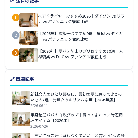
📈 注目の記事
ヘアドライヤーおすすめ2026｜ダイソン vs リフ
1
ァ vs パナソニック徹底比較
【2026年】炊飯器おすすめ9選｜象印 vs タイガ
2
ー vs パナソニック徹底比較
【2026年】夏バテ防止サプリおすすめ10選｜大
3
塚製薬 vs DHC vs ファンケル徹底比較
🔗 関連記事
新社会人のひとり暮らし、最初の夏に買ってよかっ
たもの7選｜先輩たちのリアルな声【2026年版】
2026-06-11
単身赴任パパの自炊グッズ｜買ってよかった時短調
理アイテム【2026年】
2026-07-26
「高い抱っこ紐は買わなくていい」と言える3つの条