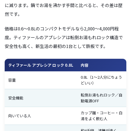
に減ります。鍋でお湯を沸かす手間と比べると、その差は歴
然です。
価格は0.6〜0.8Lのコンパクトモデルなら2,000〜4,000円程
度。ティファールのアプレシアは転倒お湯もれロック構造で
安全性も高く、新生活の最初の1台として鉄板です。
ティファール アプレシア ロック 0.8L
内容
0.8L（1〜2人分にちょう
容量
どいい）
転倒お湯もれロック／自
安全機能
動電源OFF
カップ麺・コーヒー・白
向いている人
湯をよく飲む人
約4千円。沸騰が速く、