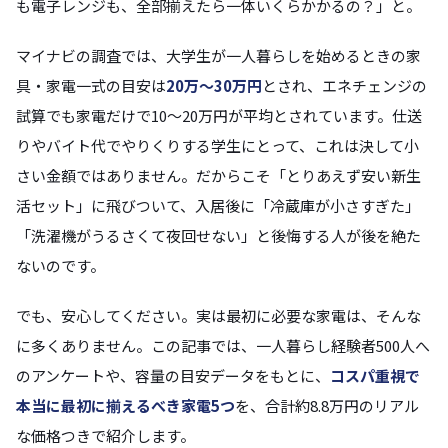
も電子レンジも、全部揃えたら一体いくらかかるの？」と。
マイナビの調査では、大学生が一人暮らしを始めるときの家
具・家電一式の目安は
20万〜30万円
とされ、エネチェンジの
試算でも家電だけで10〜20万円が平均とされています。仕送
りやバイト代でやりくりする学生にとって、これは決して小
さい金額ではありません。だからこそ「とりあえず安い新生
活セット」に飛びついて、入居後に「冷蔵庫が小さすぎた」
「洗濯機がうるさくて夜回せない」と後悔する人が後を絶た
ないのです。
でも、安心してください。実は最初に必要な家電は、そんな
に多くありません。この記事では、一人暮らし経験者500人へ
のアンケートや、容量の目安データをもとに、
コスパ重視で
本当に最初に揃えるべき家電5つ
を、合計約8.8万円のリアル
な価格つきで紹介します。