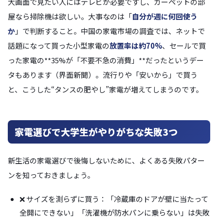
大画面で見たい人にはテレビが必要ですし、カーペットの部
屋なら掃除機は欲しい。大事なのは「
自分が週に何回使う
か
」で判断すること。中国の家電市場の調査では、ネットで
話題になって買った小型家電の
放置率は約70%
、セールで買
った家電の**35%が「不要不急の消費」**だったというデー
タもあります（界面新聞）。流行りや「安いから」で買う
と、こうした“タンスの肥やし”家電が増えてしまうのです。
家電選びで大学生がやりがちな失敗3つ
新生活の家電選びで後悔しないために、よくある失敗パター
ンを知っておきましょう。
❌ サイズを測らずに買う：「冷蔵庫のドアが壁に当たって
全開にできない」「洗濯機が防水パンに乗らない」は失敗