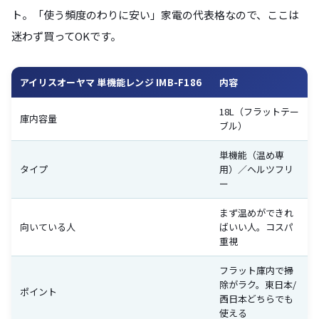
ト。「使う頻度のわりに安い」家電の代表格なので、ここは
迷わず買ってOKです。
アイリスオーヤマ 単機能レンジ IMB-F186
内容
18L（フラットテー
庫内容量
ブル）
単機能（温め専
タイプ
用）／ヘルツフリ
ー
まず温めができれ
向いている人
ばいい人。コスパ
重視
フラット庫内で掃
除がラク。東日本/
ポイント
西日本どちらでも
使える