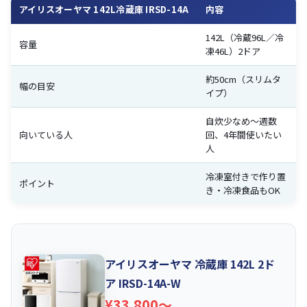
アイリスオーヤマ 142L冷蔵庫 IRSD-14A
内容
142L（冷蔵96L／冷
容量
凍46L）2ドア
約50cm（スリムタ
幅の目安
イプ）
自炊少なめ〜週数
向いている人
回、4年間使いたい
人
冷凍室付きで作り置
ポイント
き・冷凍食品もOK
アイリスオーヤマ 冷蔵庫 142L 2ド
ア IRSD-14A-W
¥33,800〜