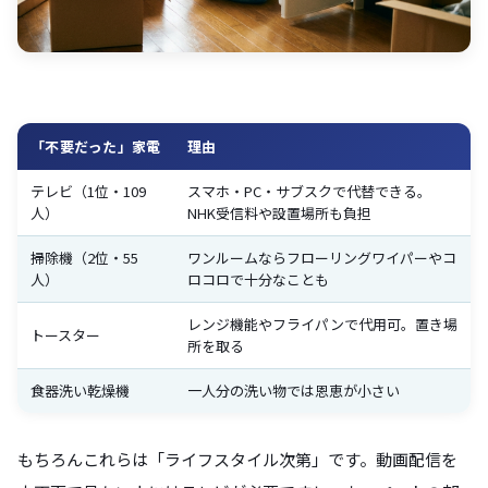
「不要だった」家電
理由
テレビ（1位・109
スマホ・PC・サブスクで代替できる。
人）
NHK受信料や設置場所も負担
掃除機（2位・55
ワンルームならフローリングワイパーやコ
人）
ロコロで十分なことも
レンジ機能やフライパンで代用可。置き場
トースター
所を取る
食器洗い乾燥機
一人分の洗い物では恩恵が小さい
もちろんこれらは「ライフスタイル次第」です。動画配信を