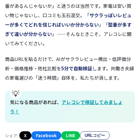
番があるんじゃないか」と迷うのは当然です。家電は安い買
い物じゃないし、口コミも玉石混交。「
サクラっぽいレビュ
ーが多くてどれを信じればいいか分からない
」「
型番が多す
ぎて違いが分からない
」——そんなときこそ、アレコレに聞
いてみてください。
商品URLを貼るだけで、AIがサクラレビュー検出・低評価分
析・価格推移・他社比較を
5分で自動検証
します。共働き夫婦
の家電選びの「迷う時間」自体を、私たちが消します。
気になる商品があれば、
アレコレで検証してみましょ
う！
シェア:
X
Facebook
LINE
URLコピー