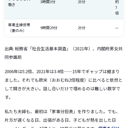
3時間3分
25分
約
働き
7
倍
専業主婦世帯
9時間29分
25分
—
（妻のみ）
出典: 総務省「社会生活基本調査」（2021年）、内閣府男女共
同参画局
2006年は5.2倍、2021年は3.4倍——15年でギャップは縮まり
ました。それでも欧米（おおむね2倍程度）に比べると依然と
して開きが大きい。話し合いだけで埋めるのは難しい数字で
す。
私たち夫婦も、最初は「家事分担表」を作りました。でも、
片方が遅くなる日、出張がある日、子どもが熱を出した日