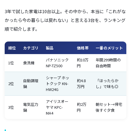
3年で試した家電は10台以上。その中から、本当に「これがな
かったら今の暮らしは戻れない」と言える3台を、ランキング
順で紹介します。
順位
カテゴリ
製品
価格帯
一番のメリット
パナソニック
約10万
年間299時間の
1位
食洗機
NP-TZ500
円
自由時間
シャープ ホッ
自動調理
約4.8
「ほったらか
2位
トクック KN-
鍋
万円
し」で味も◎
HW24G
アイリスオー
電気圧力
約2万
朝セット→帰宅
3位
ヤマ KPC-
鍋
円
後すぐ夕食
MA4