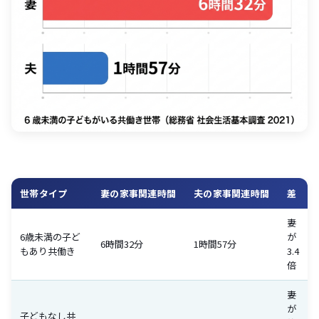
世帯タイプ
妻の家事関連時間
夫の家事関連時間
差
妻
6歳未満の子ど
が
6時間32分
1時間57分
もあり共働き
3.4
倍
妻
が
子どもなし共