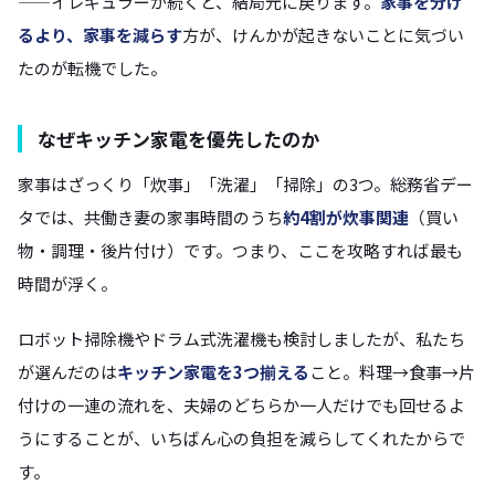
——イレギュラーが続くと、結局元に戻ります。
家事を分け
るより、家事を減らす
方が、けんかが起きないことに気づい
たのが転機でした。
なぜキッチン家電を優先したのか
家事はざっくり「炊事」「洗濯」「掃除」の3つ。総務省デー
タでは、共働き妻の家事時間のうち
約4割が炊事関連
（買い
物・調理・後片付け）です。つまり、ここを攻略すれば最も
時間が浮く。
ロボット掃除機やドラム式洗濯機も検討しましたが、私たち
が選んだのは
キッチン家電を3つ揃える
こと。料理→食事→片
付けの一連の流れを、夫婦のどちらか一人だけでも回せるよ
うにすることが、いちばん心の負担を減らしてくれたからで
す。