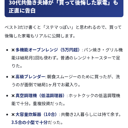
30代共働き夫婦が「買って後悔した家電」も
正直に告白
ベスト3だけ書くと「ステマっぽい」と思われるので、買って
後悔した家電もリアルに公開します。
❌
多機能オーブンレンジ（5万円超）
: パン焼き・グリル機
能は結局月1回も使わず。普通のレンジ＋トースターで足
りた。
❌
高級ブレンダー
: 朝食スムージーのために買ったが、洗
うのが面倒で結局1ヶ月でお蔵入り。
❌
真空調理機（低温調理器）
: ホットクックの低温調理機
能で十分。重複投資だった。
❌
大容量炊飯器（10合）
: 共働き2人暮らしには持て余す。
3.5合の小型で十分
だった。