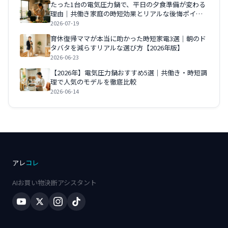
たった1台の電気圧力鍋で、平日の夕食準備が変わる
理由｜共働き家庭の時短効果とリアルな後悔ポイン
ト【2026年版】
2026-07-19
育休復帰ママが本当に助かった時短家電3選｜朝のド
タバタを減らすリアルな選び方【2026年版】
2026-06-23
【2026年】電気圧力鍋おすすめ5選｜共働き・時短調
理で人気のモデルを徹底比較
2026-06-14
アレ
コレ
AIお買い物決断アシスタント