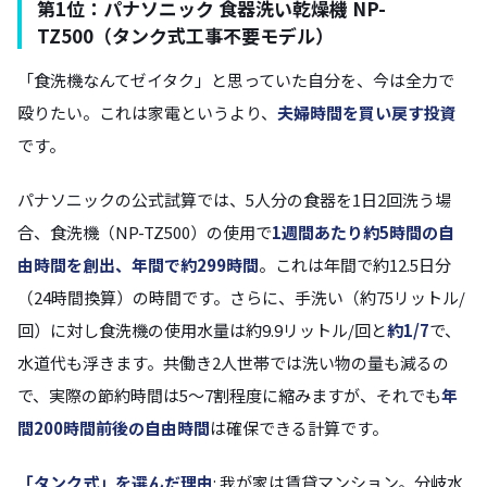
第1位：パナソニック 食器洗い乾燥機 NP-
TZ500（タンク式工事不要モデル）
「食洗機なんてゼイタク」と思っていた自分を、今は全力で
殴りたい。これは家電というより、
夫婦時間を買い戻す投資
です。
パナソニックの公式試算では、5人分の食器を1日2回洗う場
合、食洗機（NP-TZ500）の使用で
1週間あたり約5時間の自
由時間を創出、年間で約299時間
。これは年間で約12.5日分
（24時間換算）の時間です。さらに、手洗い（約75リットル/
回）に対し食洗機の使用水量は約9.9リットル/回と
約1/7
で、
水道代も浮きます。共働き2人世帯では洗い物の量も減るの
で、実際の節約時間は5〜7割程度に縮みますが、それでも
年
間200時間前後の自由時間
は確保できる計算です。
「タンク式」を選んだ理由
: 我が家は賃貸マンション。分岐水