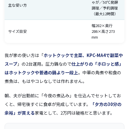
ゃが／50℃発酵
主な使い方
調理／予約調理
（最大12時間）
幅282×奥行
サイズ目安
286×高さ273
mm
我が家の使い方は「
ホットクックで主菜、KPC-MA4で副菜や
スープ
」の2台運用。圧力鍋なので
仕上がりの「ホロッと感」
はホットクックや普通の鍋より一段上
。中華の角煮や和食の
煮魚は、もはやコレなしでは作れません。
朝、夫が出勤前に「今夜の煮込み」を仕込んでセットしてお
くと、帰宅後すぐに食卓が完成しています。
「夕方の30分の
余裕」が買える
家電として、2万円は破格だと思います。