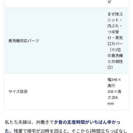
ぜ
まぜ技ユ
ニット・
内ぶた・
つゆ受
け・蒸気
食洗機対応パーツ
口カバー
（※1位
の食洗機
との相性
◎）
幅345×
奥行
サイズ目安
305×高
さ256
mm
私たち夫婦は、共働きで
夕食の支度時間がいちばん辛かっ
た
。残業で帰宅が20時を回ると、そこから1時間立ちっぱなし