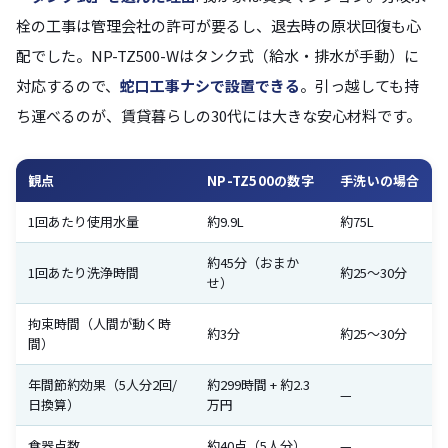
栓の工事は管理会社の許可が要るし、退去時の原状回復も心
配でした。NP-TZ500-Wはタンク式（給水・排水が手動）に
対応するので、
蛇口工事ナシで設置できる
。引っ越しても持
ち運べるのが、賃貸暮らしの30代には大きな安心材料です。
観点
NP-TZ500の数字
手洗いの場合
1回あたり使用水量
約9.9L
約75L
約45分（おまか
1回あたり洗浄時間
約25〜30分
せ）
拘束時間（人間が動く時
約3分
約25〜30分
間）
年間節約効果（5人分2回/
約299時間 + 約2.3
—
日換算）
万円
食器点数
約40点（5人分）
—