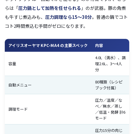
らは「
圧力鍋として加熱を任せられる
」のが武器。豚の角煮
も牛すじ煮込みも、
圧力調理なら15〜30分
。普通の鍋でコト
コト2時間煮込む手間がゼロになります。
アイリスオーヤマ KPC-MA4 の主要スペック
内容
4.0L（満水）、調
容量
理2.6L、3〜4人
分
80種類（レシピ
自動メニュー
ブック付属）
圧力／温度／な
べ／無水／蒸し
調理モード
／低温・発酵 計6
モード
圧力15分の肉じ