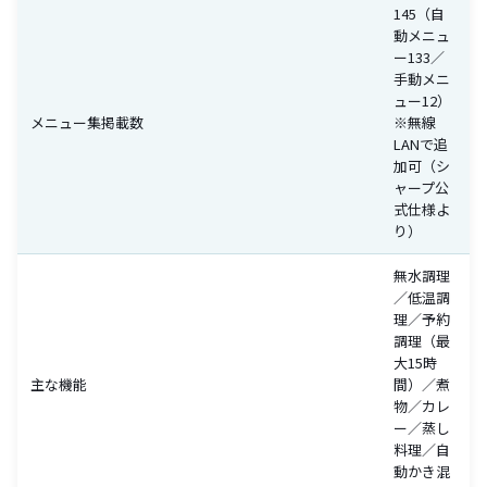
145（自
動メニュ
ー133／
手動メニ
ュー12）
メニュー集掲載数
※無線
LANで追
加可（シ
ャープ公
式仕様よ
り）
無水調理
／低温調
理／予約
調理（最
大15時
主な機能
間）／煮
物／カレ
ー／蒸し
料理／自
動かき混