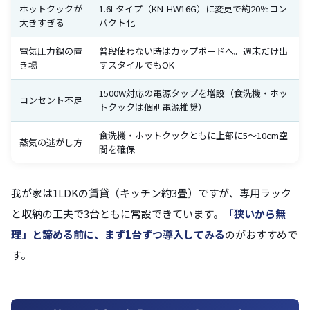
ホットクックが
1.6Lタイプ（KN-HW16G）に変更で約20％コン
大きすぎる
パクト化
電気圧力鍋の置
普段使わない時はカップボードへ。週末だけ出
き場
すスタイルでもOK
1500W対応の電源タップを増設（食洗機・ホッ
コンセント不足
トクックは個別電源推奨）
食洗機・ホットクックともに上部に5〜10cm空
蒸気の逃がし方
間を確保
我が家は1LDKの賃貸（キッチン約3畳）ですが、専用ラック
と収納の工夫で3台ともに常設できています。
「狭いから無
理」と諦める前に、まず1台ずつ導入してみる
のがおすすめで
す。