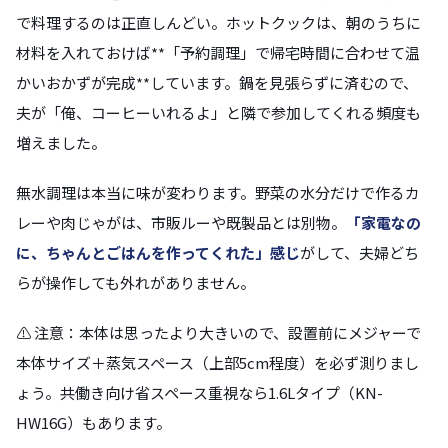
で料理するのは正直しんどい。ホットクックは、朝のうちに
材料を入れておけば**「予約調理」で帰宅時間に合わせて温
かいおかずが完成**しています。鍋を見張らずに済むので、
夫が「俺、コーヒーいれるよ」と隣で参加してくれる頻度も
増えました。
無水調理は本当に味が変わります。野菜の水分だけで作るカ
レーや肉じゃがは、市販ルーや既製品とは別物。
「家電なの
に、ちゃんとごはんを作ってくれた」感じ
がして、夫婦どち
らが操作しても外れがありません。
⚠️ 注意：本体は思ったより大きいので、設置前にメジャーで
本体サイズ＋蒸気スペース（上部5cm程度）を必ず測りまし
ょう。共働き向け省スペース重視なら1.6Lタイプ（KN-
HW16G）もあります。