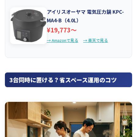
アイリスオーヤマ 電気圧力鍋 KPC-
MA4-B（4.0L）
¥19,773〜
→ Amazonで見る
→ 楽天で見る
3台同時に置ける？省スペース運用のコツ