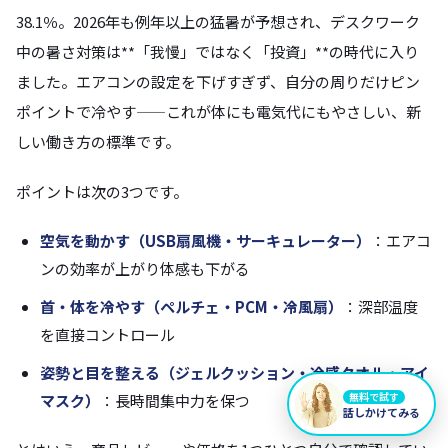
38.1％。2026年も例年以上の猛暑が予想され、デスクワーク
中の暑さ対策は**「我慢」ではなく「投資」**の時代に入り
ました。エアコンの設定を下げすぎず、自分の周りだけピン
ポイントで冷やす——これが体にも電気代にもやさしい、新
しい働き方の標準です。
ポイントは次の3つです。
空気を動かす（USB扇風機・サーキュレーター）
：エアコ
ンの効率が上がり体感も下がる
首・体を冷やす（ペルチェ・PCM・冷風扇）
：深部温度
を直接コントロール
姿勢と目を整える（ジェルクッション・冷感タオル・アイ
無料で試す
マスク）
：長時間集中力を保つ
話しかけてみる