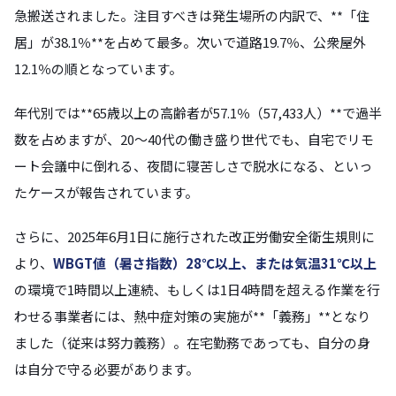
急搬送されました。注目すべきは発生場所の内訳で、**「住
居」が38.1％**を占めて最多。次いで道路19.7％、公衆屋外
12.1％の順となっています。
年代別では**65歳以上の高齢者が57.1％（57,433人）**で過半
数を占めますが、20〜40代の働き盛り世代でも、自宅でリモ
ート会議中に倒れる、夜間に寝苦しさで脱水になる、といっ
たケースが報告されています。
さらに、2025年6月1日に施行された改正労働安全衛生規則に
より、
WBGT値（暑さ指数）28℃以上、または気温31℃以上
の環境で1時間以上連続、もしくは1日4時間を超える作業を行
わせる事業者には、熱中症対策の実施が**「義務」**となり
ました（従来は努力義務）。在宅勤務であっても、自分の身
は自分で守る必要があります。