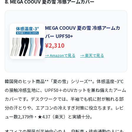
8. MEGA COOUV 夏の雪 冷感アームカバー
MEGA COOUV 夏の雪 冷感アームカ
バー UPF50+
¥2,310
→ Amazonで見る
→ 楽天で見る
韓国発のヒット商品**「夏の雪」シリーズ**。体感温度−3℃
の接触冷感生地に、UPF50＋のUVカットを兼ね備えたアーム
カバーです。デスクワークでは、半袖でも机に肘が触れる部
分の汗とりや、エアコンの冷えすぎ対策に役立ちます。レビ
ュー数2,379件・★4.37（楽天）と実績十分。
オフィスの服装が半袖中心の人、自転車・徒歩通勤の人にも