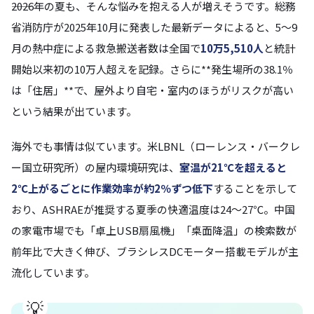
――2026年の夏も、そんな悩みを抱える人が増えそうです。総務
省消防庁が2025年10月に発表した最新データによると、5〜9
月の熱中症による救急搬送者数は全国で
10万5,510人
と統計
開始以来初の10万人超えを記録。さらに**発生場所の38.1％
は「住居」**で、屋外より自宅・室内のほうがリスクが高い
という結果が出ています。
海外でも事情は似ています。米LBNL（ローレンス・バークレ
ー国立研究所）の屋内環境研究は、
室温が21℃を超えると
2℃上がるごとに作業効率が約2％ずつ低下
することを示して
おり、ASHRAEが推奨する夏季の快適温度は24〜27℃。中国
の家電市場でも「卓上USB扇風機」「桌面降温」の検索数が
前年比で大きく伸び、ブラシレスDCモーター搭載モデルが主
流化しています。