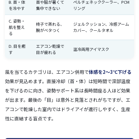
B. 首・体
首や脇が暑くて
ペルチェネッククーラー、PCM
を冷やす
集中できない
リング
C. 姿勢・
椅子で蒸れる、
ジェルクッション、冷感アーム
肌を整え
腕がベタつく
カバー、クールタオル
る
D. 目を癒
エアコン乾燥で
温冷両用アイマスク
す
目が疲れる
風を当てるカテゴリは、エアコン併用で
体感を2〜3℃下げる
効果が見込めます。直接冷却（首・体）は短時間で深部温度
を下げるのに向き、姿勢サポート系は長時間座る人ほど効果
が出ます。最後の「目」は意外と見落とされがちですが、エ
アコンで乾燥した室内ではドライアイが進行しやすく、生産
性に直結する盲点です。