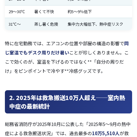
29〜30℃
暑くて不快
約5〜9％低下
31℃〜
蒸し暑く危険
集中力大幅低下、熱中症リスク
特に在宅勤務では、エアコンの位置や部屋の構造の影響で
同
じ室温でもデスク周りだけ暑い
ことが珍しくありません。こ
こで効くのが、室温を下げるのではなく**「自分の周りだ
け」をピンポイントで冷やす**冷感グッズです。
2. 2025年は救急搬送10万人超え──室内熱
中症の最新統計
総務省消防庁が2025年10月に公表した「2025年5〜9月の熱中
症による救急搬送状況」では、過去最多の
10万5,510人
が救