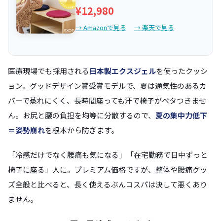
¥12,980
→ Amazonで見る
→ 楽天で見る
医療現場でも採用される
日本製エクスジェル
を使ったクッシ
ョン。グッドデザイン賞受賞モデルで、夏は通気性のあるカ
バーで蒸れにくく、長時間座っても汗で椅子がベタつきませ
ん。お尻と腰の負担を均等に分散するので、
夏の集中力低下
＝姿勢崩れ
を根本から防ぎます。
「冷感だけでなく腰痛も気になる」「在宅勤務で日中ずっと
椅子に座る」人に。プレミアム価格ですが、整体や腰痛グッ
ズ全般と比べると、長く使えるぶんコスパは決して悪くあり
ません。