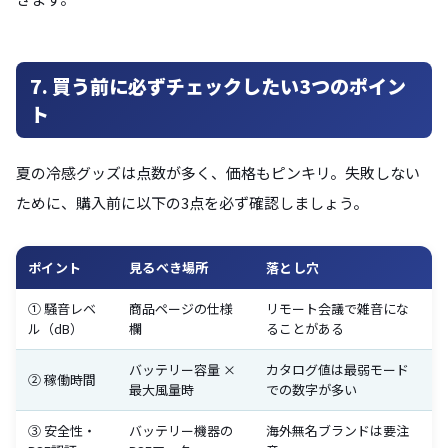
7. 買う前に必ずチェックしたい3つのポイン
ト
夏の冷感グッズは点数が多く、価格もピンキリ。失敗しない
ために、購入前に以下の3点を必ず確認しましょう。
ポイント
見るべき場所
落とし穴
① 騒音レベ
商品ページの仕様
リモート会議で雑音にな
ル（dB）
欄
ることがある
バッテリー容量 ×
カタログ値は最弱モード
② 稼働時間
最大風量時
での数字が多い
③ 安全性・
バッテリー機器の
海外無名ブランドは要注