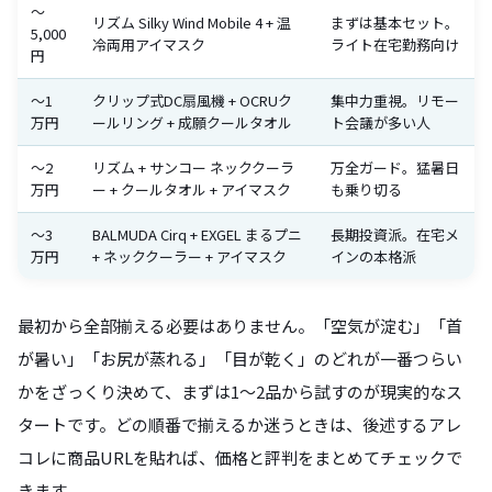
〜
リズム Silky Wind Mobile 4 + 温
まずは基本セット。
5,000
冷両用アイマスク
ライト在宅勤務向け
円
〜1
クリップ式DC扇風機 + OCRUク
集中力重視。リモー
万円
ールリング + 成願クールタオル
ト会議が多い人
〜2
リズム + サンコー ネッククーラ
万全ガード。猛暑日
万円
ー + クールタオル + アイマスク
も乗り切る
〜3
BALMUDA Cirq + EXGEL まるプニ
長期投資派。在宅メ
万円
+ ネッククーラー + アイマスク
インの本格派
最初から全部揃える必要はありません。「空気が淀む」「首
が暑い」「お尻が蒸れる」「目が乾く」のどれが一番つらい
かをざっくり決めて、まずは1〜2品から試すのが現実的なス
タートです。どの順番で揃えるか迷うときは、後述するアレ
コレに商品URLを貼れば、価格と評判をまとめてチェックで
きます。