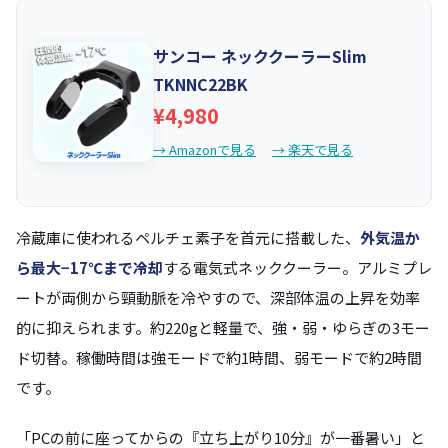
サンコー ネッククーラーSlim
TKNNC22BK
¥4,980
→ Amazonで見る
→ 楽天で見る
冷蔵庫に使われるペルチェ素子を首元に搭載した、
外気温か
ら最大−17℃まで冷却
する電気式ネッククーラー。アルミプレ
ートが両側から頸動脈を冷やすので、深部体温の上昇を効率
的に抑えられます。約220gと軽量で、強・弱・ゆらぎの3モー
ド切替。稼働時間は強モードで約1時間、弱モードで約2時間
です。
「PCの前に座ってからの『立ち上がり10分』が一番暑い」と