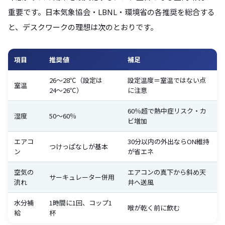
重要です。日本気象協会・LBNL・環境省の各推奨を総合する
と、デスクワークの理想は次のとおりです。
項目
推奨値
補足
26〜28℃（設定は
設定温度＝室温ではない点
室温
24〜26℃）
に注意
60％超で熱中症リスク・カ
湿度
50〜60％
ビ増加
エアコ
30分以内の外出ならON維持
つけっぱなしが基本
ン
が省エネ
空気の
エアコンの真下から斜め天
サーキュレーター併用
流れ
井へ送風
水分補
1時間に1回、コップ1
喉が乾く前に飲む
給
杯