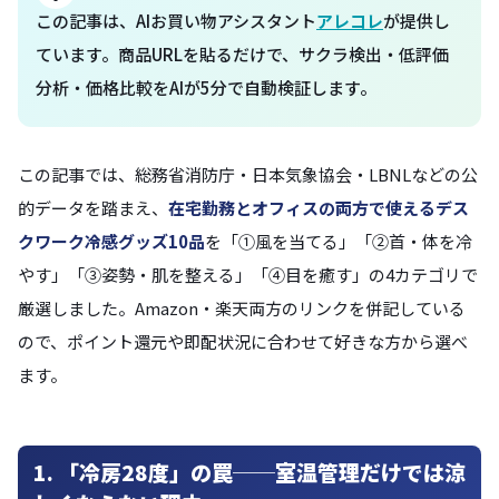
この記事は、AIお買い物アシスタント
アレコレ
が提供し
ています。商品URLを貼るだけで、サクラ検出・低評価
分析・価格比較をAIが5分で自動検証します。
この記事では、総務省消防庁・日本気象協会・LBNLなどの公
的データを踏まえ、
在宅勤務とオフィスの両方で使えるデス
クワーク冷感グッズ10品
を「①風を当てる」「②首・体を冷
やす」「③姿勢・肌を整える」「④目を癒す」の4カテゴリで
厳選しました。Amazon・楽天両方のリンクを併記している
ので、ポイント還元や即配状況に合わせて好きな方から選べ
ます。
1. 「冷房28度」の罠──室温管理だけでは涼