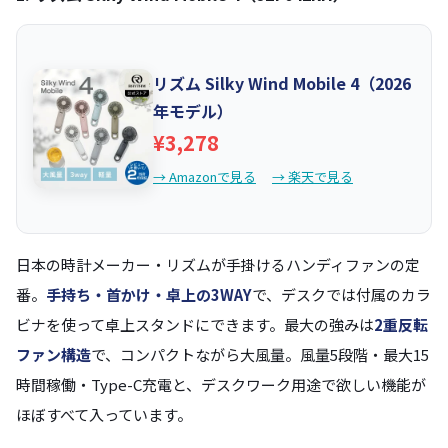
リズム Silky Wind Mobile 4（2026
年モデル）
¥3,278
→ Amazonで見る
→ 楽天で見る
日本の時計メーカー・リズムが手掛けるハンディファンの定
番。
手持ち・首かけ・卓上の3WAY
で、デスクでは付属のカラ
ビナを使って卓上スタンドにできます。最大の強みは
2重反転
ファン構造
で、コンパクトながら大風量。風量5段階・最大15
時間稼働・Type-C充電と、デスクワーク用途で欲しい機能が
ほぼすべて入っています。