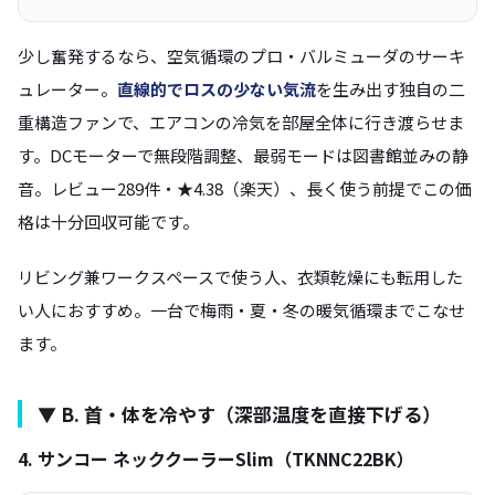
少し奮発するなら、空気循環のプロ・バルミューダのサーキ
ュレーター。
直線的でロスの少ない気流
を生み出す独自の二
重構造ファンで、エアコンの冷気を部屋全体に行き渡らせま
す。DCモーターで無段階調整、最弱モードは図書館並みの静
音。レビュー289件・★4.38（楽天）、長く使う前提でこの価
格は十分回収可能です。
リビング兼ワークスペースで使う人、衣類乾燥にも転用した
い人におすすめ。一台で梅雨・夏・冬の暖気循環までこなせ
ます。
▼ B. 首・体を冷やす（深部温度を直接下げる）
4. サンコー ネッククーラーSlim（TKNNC22BK）