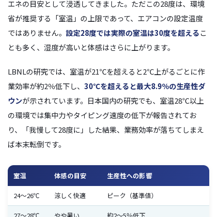
エネの目安として浸透してきました。ただこの28度は、環境
省が推奨する「室温」の上限であって、エアコンの設定温度
ではありません。
設定28度では実際の室温は30度を超える
こ
とも多く、湿度が高いと体感はさらに上がります。
LBNLの研究では、室温が21℃を超えると2℃上がるごとに作
業効率が約2％低下し、
30℃を超えると最大8.9％の生産性ダ
ウン
が示されています。日本国内の研究でも、室温28℃以上
の環境では集中力やタイピング速度の低下が報告されてお
り、「我慢して28度に」した結果、業務効率が落ちてしまえ
ば本末転倒です。
室温
体感の目安
生産性への影響
24〜26℃
涼しく快適
ピーク（基準値）
27〜28℃
やや暑い
約2〜5％低下