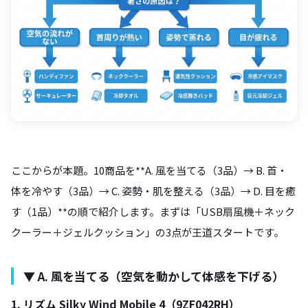
ここからが本題。10商品を**A. 風を当てる（3品）→ B. 首・
体を冷やす（3品）→ C. 姿勢・肌を整える（3品）→ D. 目を癒
す（1品）**の順で紹介します。まずは「USB扇風機＋ネック
クーラー＋ジェルクッション」の3点が王道スタートです。
▼ A. 風を当てる（空気を動かして体感を下げる）
1. リズム Silky Wind Mobile 4（9ZF042RH）