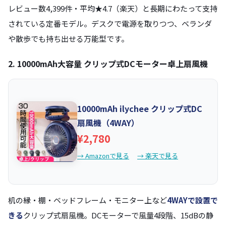
レビュー数4,399件・平均★4.7（楽天）と長期にわたって支持
されている定番モデル。デスクで電源を取りつつ、ベランダ
や散歩でも持ち出せる万能型です。
2. 10000mAh大容量 クリップ式DCモーター卓上扇風機
10000mAh ilychee クリップ式DC
扇風機（4WAY）
¥2,780
→ Amazonで見る
→ 楽天で見る
机の縁・棚・ベッドフレーム・モニター上など
4WAYで設置で
きる
クリップ式扇風機。DCモーターで風量4段階、15dBの静