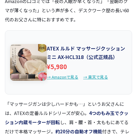
Amazonの口コミでは「夜の入眠が早くなった」「翌朝のク
マが薄くなった」という声が多く、デスクワーク歴の長い60
代のお父さんに特におすすめです。
ATEX ルルド マッサージクッション
ミニ AX-HCL318（公式正規品）
¥5,980
→ Amazonで見る
→ 楽天で見る
「マッサージガンは少しハードかも…」というお父さんに
は、ATEXの定番ルルドシリーズが安心。
4つのもみ玉でクッ
ション内蔵モーターが回転
し、肩・腰・首・太ももにあてる
だけで本格マッサージ。
約20分の自動オフ機能
付きで、テレ