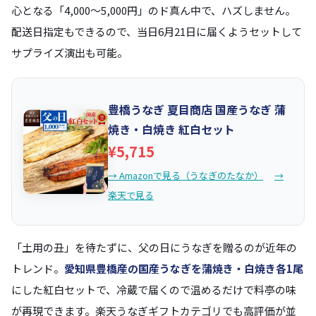
心となる「4,000〜5,000円」のド真ん中で、ハズしません。
配送日指定もできるので、当日6月21日に届くようセットして
サプライズ演出も可能。
豊橋うなぎ 夏目商店 国産うなぎ 蒲
焼き・白焼き 紅白セット
¥5,715
→ Amazonで見る（うなぎのたなか）
→
楽天で見る
「土用の丑」を待たずに、父の日にうなぎを贈るのが近年の
トレンド。
愛知県豊橋産の国産うなぎを蒲焼き・白焼き各1尾
にした紅白セットで、冷蔵で届くので温めるだけで料亭の味
が再現できます。楽天うなぎギフトカテゴリでも高評価が並