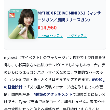
MYTREX REBIVE MINI XS2（マッサ
ージガン／筋膜リリースガン）
¥14,960
→ Amazonで見る
→ 楽天で見る
mybest（マイベスト）のマッサージガン検証で上位評価を獲
得し、小松菜奈さん出演のテレビCMでもおなじみの一台。手
のひらに収まるコンパクトサイズなのに、本格的なパーカッ
ション振動で肩・腰・ふくらはぎまでケアできます。
約340g
の軽量設計
で「父の重い既製マッサージ機を取り出すのが面
倒」問題を解決。
4種類のアタッチメント
で部位ごとに使い分
けでき、Type-C充電で電源コードに縛られません。家事や仕
事の合間にサッと使える手軽さが、毎日続けてもらえる秘