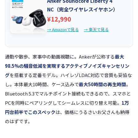
Anker Soundcore Liberty 4
NC（完全ワイヤレスイヤホン）
¥12,990
→ Amazonで見る
→ 楽天で見る
通勤や散歩、家事中の動画視聴に。Ankerが公称する
最大
98.5%の騒音低減を実現するアクティブノイズキャンセリン
グ
を搭載する定番モデル。ハイレゾLDAC対応で音質も妥協な
し。本体最大10時間、ケース込みで
最大50時間の再生時間
。
Bluetooth 5.3でマルチポイント接続もできるので、スマホと
PCを同時にペアリングしてシームレスに切り替え可能。
1万
円台前半でこのスペック
は、価格にうるさいお父さんも納得
のはずです。