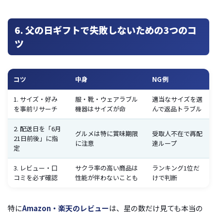
6. 父の日ギフトで失敗しないための3つのコ
ツ
コツ
中身
NG例
1. サイズ・好み
服・靴・ウェアラブル
適当なサイズを選
を事前リサーチ
機器はサイズが命
んで返品トラブル
2. 配送日を「6月
グルメは特に賞味期限
受取人不在で再配
21日前後」に指
に注意
達ループ
定
3. レビュー・口
サクラ率の高い商品は
ランキング1位だ
コミを必ず確認
性能が伴わないことも
けで判断
特に
Amazon・楽天のレビュー
は、星の数だけ見ても本当の