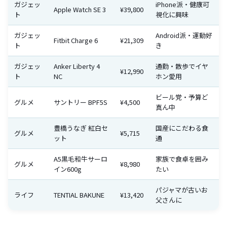
ガジェッ
iPhone派・健康可
Apple Watch SE 3
¥39,800
ト
視化に興味
ガジェッ
Android派・運動好
Fitbit Charge 6
¥21,309
ト
き
ガジェッ
Anker Liberty 4
通勤・散歩でイヤ
¥12,990
ト
NC
ホン愛用
ビール党・予算ど
グルメ
サントリー BPF5S
¥4,500
真ん中
豊橋うなぎ 紅白セ
国産にこだわる食
グルメ
¥5,715
ット
通
A5黒毛和牛サーロ
家族で食卓を囲み
グルメ
¥8,980
イン600g
たい
パジャマが古いお
ライフ
TENTIAL BAKUNE
¥13,420
父さんに