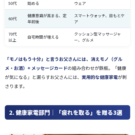
50代
始める
ウェア
健康意識が高まる、定
スマートウォッチ、目もとケ
60代
年前後
ア
70代
クッション型マッサージャ
自宅時間が増える
以上
ー、グルメ
「モノはもう十分」と言うお父さんには、消えモノ（グル
メ・お酒）+ メッセージカード
の組み合わせが鉄板。「健康
が気になる」と漏らすお父さんには、
実用的な健康家電
が刺
さります。
2. 健康家電部門｜「疲れを取る」を贈る3選