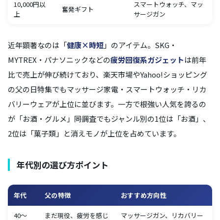
10,000円以
スマートウォッチ、マッ
奮発ギフト
上
サージガン
近年顕著なのは「
健康×時短
」のアイテム。SKG・
MYTREX・パナソニックなどの
疲労回復系ガジェット
は前年
比で売上が伸び続けており、楽天市場やYahoo!ショッピング
の父の日特集でもマッサージ家電・スマートウォッチ・リカ
バリーウェアが上位に並びます。一方で根強い人気を誇るの
が「お酒・グルメ」――同調査でもジャンル別の1位は「お酒」、
2位は「菓子類」と消えモノが上位を占めています。
年代別の選び方ポイント
年代
父の特徴
おすすめ方向性
40〜
まだ現役、疲労を感じ
マッサージガン、リカバリー