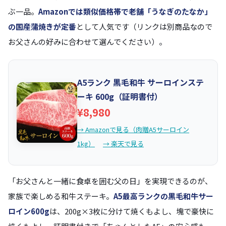
ぶ一品。
Amazonでは類似価格帯で老舗「うなぎのたなか」
の国産蒲焼きが定番
として人気です（リンクは別商品なので
お父さんの好みに合わせて選んでください）。
A5ランク 黒毛和牛 サーロインステ
ーキ 600g（証明書付）
¥8,980
→ Amazonで見る（肉贈A5サーロイン
1kg）
→ 楽天で見る
「お父さんと一緒に食卓を囲む父の日」を実現できるのが、
家族で楽しめる和牛ステーキ。
A5最高ランクの黒毛和牛サー
ロイン600g
は、200g×3枚に分けて焼くもよし、塊で豪快に