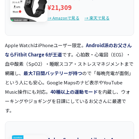
¥21,309
→ Amazonで見る
→ 楽天で見る
Apple WatchはiPhoneユーザー限定。
Android派のお父さん
ならFitbit Charge 6が王道
です。心拍数・心電図（ECG）・
血中酸素（SpO2）・睡眠スコア・ストレスマネジメントまで
網羅し、
最大7日間バッテリーが持つ
ので「毎晩充電が面倒」
という人にも安心。Google Mapsのナビ表示やYouTube
Music操作にも対応。
40種以上の運動モード
を内蔵し、ウォ
ーキングやジョギングを日課にしているお父さんに最適で
す。