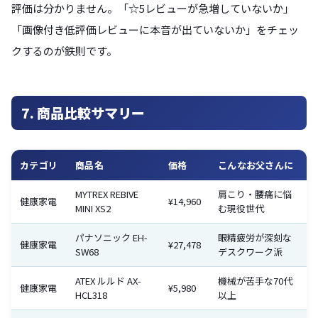
評価は分かりません。「☆5レビューが急増していないか」
「画像付き低評価レビューに本音が出ていないか」をチェッ
クするのが鉄則です。
7. 商品比較サマリー
カテゴリ
商品名
価格
こんなお父さんに
MYTREX REBIVE
肩こり・腰痛に悩
健康家電
¥14,960
MINI XS2
む現役世代
パナソニック EH-
眼精疲労が深刻な
健康家電
¥27,478
SW68
デスクワーク派
ATEX ルルド AX-
機械が苦手な70代
健康家電
¥5,980
HCL318
以上