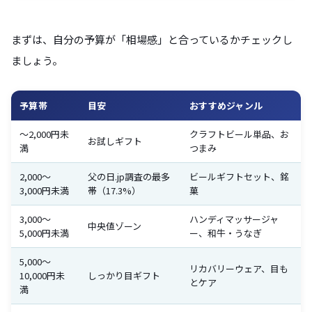
まずは、自分の予算が「相場感」と合っているかチェックし
ましょう。
予算帯
目安
おすすめジャンル
〜2,000円未
クラフトビール単品、お
お試しギフト
満
つまみ
2,000〜
父の日.jp調査の最多
ビールギフトセット、銘
3,000円未満
帯（17.3%）
菓
3,000〜
ハンディマッサージャ
中央値ゾーン
5,000円未満
ー、和牛・うなぎ
5,000〜
リカバリーウェア、目も
10,000円未
しっかり目ギフト
とケア
満