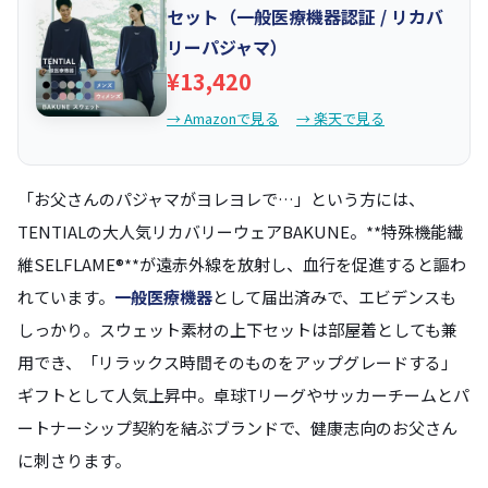
セット（一般医療機器認証 / リカバ
リーパジャマ）
¥13,420
→ Amazonで見る
→ 楽天で見る
「お父さんのパジャマがヨレヨレで…」という方には、
TENTIALの大人気リカバリーウェアBAKUNE。**特殊機能繊
維SELFLAME®**が遠赤外線を放射し、血行を促進すると謳わ
れています。
一般医療機器
として届出済みで、エビデンスも
しっかり。スウェット素材の上下セットは部屋着としても兼
用でき、「リラックス時間そのものをアップグレードする」
ギフトとして人気上昇中。卓球Tリーグやサッカーチームとパ
ートナーシップ契約を結ぶブランドで、健康志向のお父さん
に刺さります。