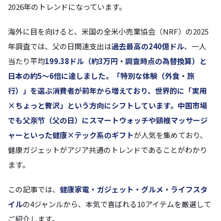
2026年のトレンドになっています。
海外に目を向けると、米国の全米小売業協会（NRF）の2025
年調査では、父の日関連支出は
過去最高の240億ドル
、一人
当たり平均
199.38ドル（約3万円・調査時点の為替換算）
と
日本の約5〜6倍に達しました。「特別な体験（外食・旅
行）」を選ぶ消費者が前年から増えており、世界的に「実用
×ちょっと贅沢」という方向にシフトしています。中国市場
でも父亲节（父の日）にスマートウォッチや頸椎マッサージ
ャーといった
健康×テック系のギフト
が人気を集めており、
健康ガジェットがアジア共通のトレンドであることがわかり
ます。
この記事では、
健康家電・ガジェット・グルメ・ライフスタ
イル
の4ジャンルから、本気で喜ばれる10アイテムを厳選して
ご紹介します。