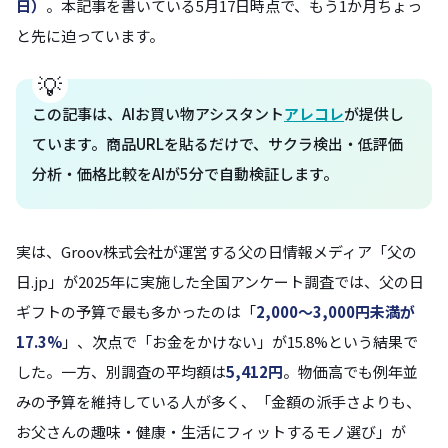
日）
。本記事を書いている5月17日時点で、もう1か月ちょっ
と先に迫っています。
この記事は、AIお買い物アシスタント
アレコレ
が提供し
ています。商品URLを貼るだけで、サクラ検出・低評価
分析・価格比較をAIが5分で自動検証します。
実は、Groov株式会社が運営する父の日情報メディア「父の
日.jp」が2025年に実施した全国アンケート調査では、父の日
ギフトの予算で最も多かったのは「
2,000〜3,000円未満が
17.3%
」、次点で「お金をかけない」が15.8%という結果で
した。一方、別調査の平均額は
5,412円
。物価高でも例年並
みの予算を維持している人が多く、「金額の派手さよりも、
お父さんの趣味・健康・生活にフィットするモノ選び」が