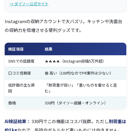
→ ダイソー公式サイト
Instagramの収納アカウントで大バズリ。キッチンや洗面台
の収納力を倍増させる便利グッズです。
検証項目
結果
SNSでの話題度
🔥🔥🔥🔥（Instagram投稿5万件超）
口コミ信頼度
🟢 高い（100均なのでPR案件は少ない）
低評価の主な原
「耐荷重が弱い」「重いものを載せると歪
因
む」
価格
330円（ダイソー店舗・オンライン）
AI検証結果：
330円でこの機能はコスパ抜群。ただし
耐荷重は
約1kg
なので、缶詰やボトルなど重いものには向きません。