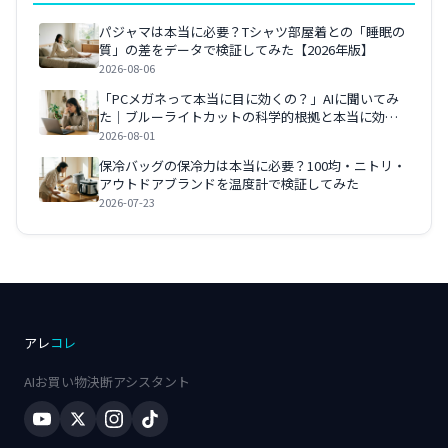
パジャマは本当に必要？Tシャツ部屋着との「睡眠の
質」の差をデータで検証してみた【2026年版】
2026-08-06
「PCメガネって本当に目に効くの？」AIに聞いてみ
た｜ブルーライトカットの科学的根拠と本当に効く
対策【2026年版】
2026-08-01
保冷バッグの保冷力は本当に必要？100均・ニトリ・
アウトドアブランドを温度計で検証してみた
2026-07-23
アレ
コレ
AIお買い物決断アシスタント