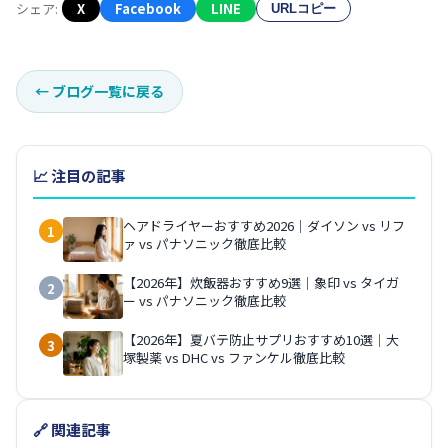
シェア:
X
Facebook
LINE
URLコピー
←
ブログ一覧に戻る
📈 注目の記事
ヘアドライヤーおすすめ2026｜ダイソン vs リフ
1
ァ vs パナソニック徹底比較
【2026年】炊飯器おすすめ9選｜象印 vs タイガ
2
ー vs パナソニック徹底比較
【2026年】夏バテ防止サプリおすすめ10選｜大
3
塚製薬 vs DHC vs ファンケル徹底比較
🔗 関連記事