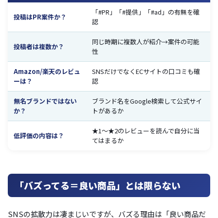
「#PR」「#提供」「#ad」の有無を確
投稿はPR案件か？
認
同じ時期に複数人が紹介→案件の可能
投稿者は複数か？
性
Amazon/楽天のレビュ
SNSだけでなくECサイトの口コミも確
ーは？
認
無名ブランドではない
ブランド名をGoogle検索して公式サイ
か？
トがあるか
★1〜★2のレビューを読んで自分に当
低評価の内容は？
てはまるか
「バズってる＝良い商品」とは限らない
SNSの拡散力は凄まじいですが、バズる理由は「良い商品だ