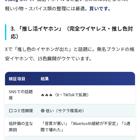
軽い小物・スパイス類の整理には最適。
買いです。
3. 「推し活イヤホン」（完全ワイヤレス・推し色対
応）
Xで「推し色のイヤホンが出た」と話題に。無名ブランドの格
安イヤホンで、15色展開がウケています。
検証項目
結果
SNSでの話題
🔥🔥🔥（X・TikTokで拡散）
度
口コミ信頼度
🔴 低い（サクラ度高め）
低評価の主な
「音質が悪い」「Bluetooth接続が不安定」「1週
原因
間で壊れた」