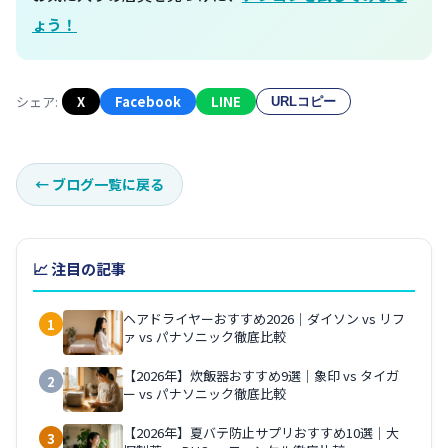
ょう！
シェア:
X
Facebook
LINE
URLコピー
←
ブログ一覧に戻る
📈 注目の記事
ヘアドライヤーおすすめ2026｜ダイソン vs リフ
1
ァ vs パナソニック徹底比較
【2026年】炊飯器おすすめ9選｜象印 vs タイガ
2
ー vs パナソニック徹底比較
【2026年】夏バテ防止サプリおすすめ10選｜大
3