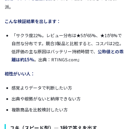
派。
こんな検証結果を出します：
「サクラ度22%。レビュー分布は★5が65%、★1が8%で
自然な分布です。競合3製品と比較すると、コスパは2位。
低評価の主な原因はバッテリー持続時間で、
公称値との乖
離は約15%
。出典：RTINGS.com」
相性がいい人：
感覚よりデータで判断したい方
出典や根拠がないと納得できない方
複数商品を比較検討したい方
ユキ（スピード型）— 3秒で答えを出す