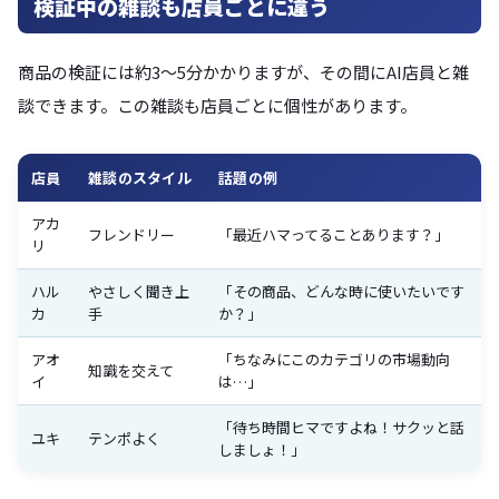
検証中の雑談も店員ごとに違う
商品の検証には約3〜5分かかりますが、その間にAI店員と雑
談できます。この雑談も店員ごとに個性があります。
店員
雑談のスタイル
話題の例
アカ
フレンドリー
「最近ハマってることあります？」
リ
ハル
やさしく聞き上
「その商品、どんな時に使いたいです
カ
手
か？」
アオ
「ちなみにこのカテゴリの市場動向
知識を交えて
イ
は…」
「待ち時間ヒマですよね！サクッと話
ユキ
テンポよく
しましょ！」