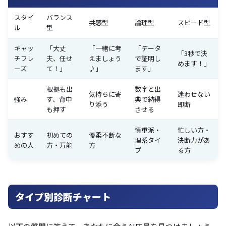
スタイ
バランス
共感型
論理型
スピード型
ル
型
キャッ
「大丈
「一緒に考
「データ
「3秒で決
チフレ
夫、任せ
えましょう
で証明し
めます！」
ーズ
て！」
♪」
ます」
根拠も出
数字と出
気持ちに寄
迷わせない
強み
す、背中
典で納得
り添う
即断
も押す
させる
慎重派・
忙しい方・
おすす
初めての
優柔不断な
理系タイ
決断力があ
めの人
方・万能
方
プ
る方
タイプ別診断チャート