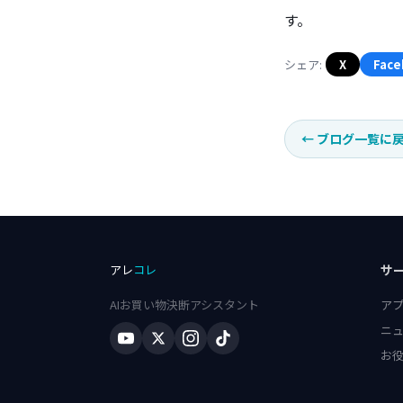
す。
シェア:
X
Face
←
ブログ一覧に
アレ
コレ
サ
AIお買い物決断アシスタント
ア
ニ
お