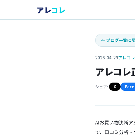
アレ
コレ
←
ブログ一覧に
2026-04-29
アレコレ
アレコレ
シェア:
X
Face
AIお買い物決断
で、口コミ分析・