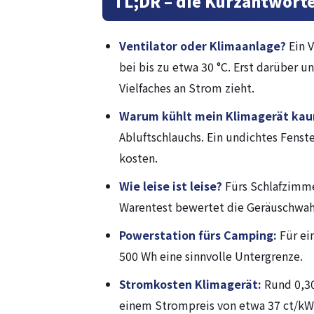
TL;DR – die Kurzantwort
Ventilator oder Klimaanlage?
Ein V
bei bis zu etwa 30 °C. Erst darüber 
Vielfaches an Strom zieht.
Warum kühlt mein Klimagerät ka
Abluftschlauchs. Ein undichtes Fenste
kosten.
Wie leise ist leise?
Fürs Schlafzimme
Warentest bewertet die Geräuschwah
Powerstation fürs Camping:
Für ei
500 Wh eine sinnvolle Untergrenze.
Stromkosten Klimagerät:
Rund 0,30
einem Strompreis von etwa 37 ct/kW