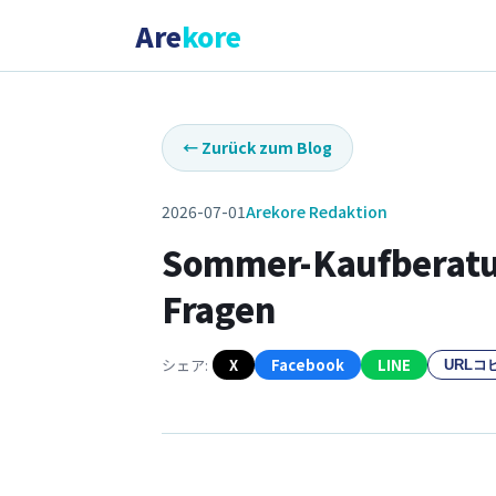
Are
kore
←
Zurück zum Blog
2026-07-01
Arekore Redaktion
Sommer-Kaufberatun
Fragen
シェア:
X
Facebook
LINE
URLコ