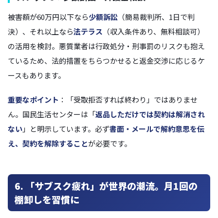
被害額が60万円以下なら
少額訴訟
（簡易裁判所、1日で判
決）、それ以上なら
法テラス
（収入条件あり、無料相談可）
の活用を検討。悪質業者は行政処分・刑事罰のリスクも抱え
ているため、法的措置をちらつかせると返金交渉に応じるケ
ースもあります。
重要なポイント
：「受取拒否すれば終わり」ではありませ
ん。国民生活センターは「
返品しただけでは契約は解消され
ない
」と明示しています。必ず
書面・メールで解約意思を伝
え、契約を解除すること
が必要です。
6. 「サブスク疲れ」が世界の潮流。月1回の
棚卸しを習慣に