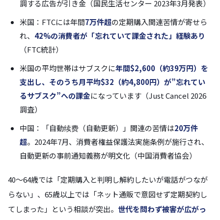
調する広告が引き金（国民生活センター 2023年3月発表）
米国：FTCには年間
7万件超
の定期購入関連苦情が寄せら
れ、
42%の消費者が「忘れていて課金された」経験あり
（FTC統計）
米国の平均世帯はサブスクに
年間$2,600（約39万円）
を
支出し、そのうち
月平均$32（約4,800円）が”忘れてい
るサブスク”への課金
になっています（Just Cancel 2026
調査）
中国：「自動续费（自動更新）」関連の苦情は
20万件
超
。2024年7月、消費者権益保護法実施条例が施行され、
自動更新の事前通知義務が明文化（中国消費者協会）
40〜64歳では「定期購入と判明し解約したいが電話がつなが
らない」、65歳以上では「ネット通販で意図せず定期契約し
てしまった」という相談が突出。
世代を問わず被害が広がっ