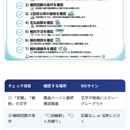
チェック項目
確認する場所
NGサイン
① 「定期」「継
商品ページと最終
文字が極端に小さい・
続」の文字
確認画面
グレーアウト
② 継続回数の条
「○回継続」「○
記載なし or 注釈に小さ
件
ヶ月縛り」
く