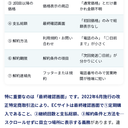
③ 2回目以降の
「通常価格」とだけ書
価格表示の周辺
価格
かれ金額不明
「初回価格」のみで総
④ 支払総額
最終確認画面
額表示なし
利用規約・お問い
「電話のみ」「○日前
⑤ 解約方法
合わせ
まで」が小さく
「次回発送○日前」が
⑥ 解約期限
解約条件の項目
分かりにくい
フッターまたは規
電話番号のみで営業時
⑦ 解約連絡先
約
間が極端に短い
特に重要なのは「最終確認画面」
です。2022年6月施行の改
正特定商取引法により、ECサイトは最終確認画面で①定期購
入であること、②継続回数と支払総額、③解約条件と方法――を
スクロールせずに目立つ場所に表示する義務
があります。違