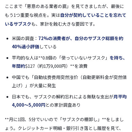
ここまで「悪意のある業者の罠」を見てきましたが、最後に
もう1つ重要な視点を。実は
自分が契約していることを忘れて
いるサブスク
も、家計を蝕む大きな要因です。
米国の調査：
72%の消費者が、自分のサブスク総額を約
40%過小評価
している
平均的な人は**0.8個の「使っていないサブスク」
を持ち、
年間約
$127（約1万9,000円）**を浪費
中国でも「自動续费费用突然涨价（自動更新料金が突然値
上げ）」が大量に発生
日本でも、サブスクの解約忘れによる無駄な支出が
月平均
4,000〜5,000円
との家計調査あり
**月に1回、5分でいいので「サブスクの棚卸し」**をしまし
ょう。クレジットカード明細・銀行引き落とし履歴を見て、