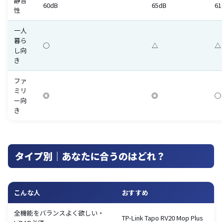
静音
60dB
65dB
61
性
一人
暮ら
◯
△
△
し向
き
ファ
ミリ
◎
◎
◯
ー向
き
タイプ別｜あなたに合うのはどれ？
こんな人
おすすめ
全機能をバランスよく欲しい・
TP-Link Tapo RV20 Mop Plus