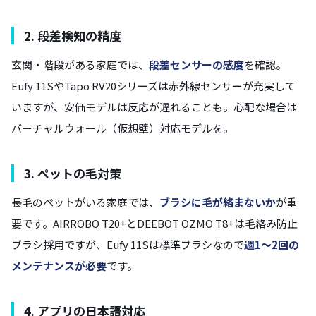
2. 段差検知の精度
玄関・階段がある家庭では、
段差センサーの感度
を確認。
Eufy 11SやTapo RV20シリーズは赤外線センサーが充実して
いますが、安価モデルは反応が遅れることも。心配な場合は
バーチャルウォール（仮想壁）対応モデルを。
3. ペットの毛対策
長毛のペットがいる家庭では、
ブラシに毛が絡まないか
が重
要です。AIRROBO T20+とDEEBOT OZMO T8+は毛絡み防止
ブラシ採用ですが、Eufy 11Sは標準ブラシなので
週1〜2回の
メンテナンスが必要
です。
4. アプリの日本語対応