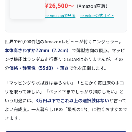
¥26,500〜
（Amazon直販）
→ Amazonで見る
→ Anker公式サイト
世界で60,000件超のAmazonレビューが付くロングセラー。
本体高さわずか72mm（7.2cm）
で薄型志向の頂点。マッピ
ング機能はランダム走行寄りでLiDARはありませんが、その
分
価格・静音性（55dB）・薄さ
で他を圧倒します。
「マッピングや水拭きは要らない」「とにかく毎日床のホコ
リを取ってほしい」「ベッド下までしっかり掃除したい」と
いう用途には、
3万円以下でこれ以上の選択肢はない
と言って
よい完成度。一人暮らし1Kの「最初の1台」に強くおすすめで
きます。