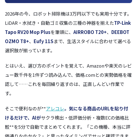
2026年の今、ロボット掃除機は3万円以下でも実用十分です。
LiDAR・水拭き・自動ゴミ収集の三種の神器を揃えた
TP-Link
Tapo RV20 Mop Plus
を筆頭に、
AIRROBO T20+
、
DEEBOT
OZMO T8+
、
Eufy 11S
まで、生活スタイルに合わせて選べる
選択肢が揃っています。
とはいえ、選び方のポイントを覚えて、Amazonや楽天のレビ
ュー数千件を1件ずつ読み込んで、価格.comとの実勢価格を確
認して……これを毎回繰り返すのは、正直しんどい作業で
す。
そこで便利なのが**
アレコレ
。気になる商品のURLを貼り付
けるだけで、AIが
サクラ検出・低評価分析・複数ECの価格比
較**を5分で自動でまとめてくれます。「この機種、本当に評
価通りなのかな？」と思ったタイミングでサッと確認できま