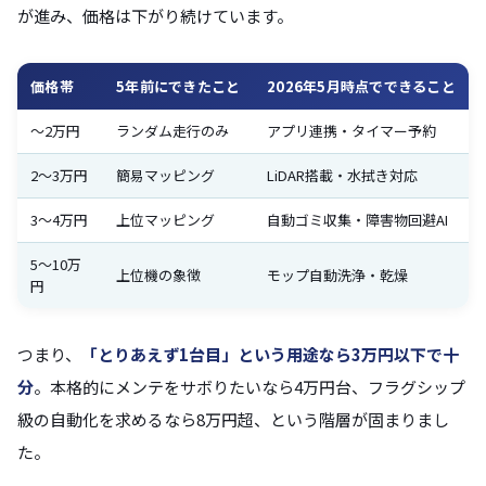
が進み、価格は下がり続けています。
価格帯
5年前にできたこと
2026年5月時点でできること
〜2万円
ランダム走行のみ
アプリ連携・タイマー予約
2〜3万円
簡易マッピング
LiDAR搭載・水拭き対応
3〜4万円
上位マッピング
自動ゴミ収集・障害物回避AI
5〜10万
上位機の象徴
モップ自動洗浄・乾燥
円
つまり、
「とりあえず1台目」という用途なら3万円以下で十
分
。本格的にメンテをサボりたいなら4万円台、フラグシップ
級の自動化を求めるなら8万円超、という階層が固まりまし
た。