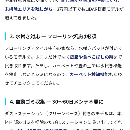
や赤外線方式は安価ですが、
同じ場所を何度も往復したり、
未掃除エリアを残しがち
。3万円以下でもLiDAR搭載モデルが
増えてきました。
3. 水拭き対応 — フローリング派は必須
フローリング・タイル中心の家なら、水拭きパッドが付いて
いるモデルを。ホコリだけでなく
皮脂や食べこぼしの跡
まで
拭き取れます。ただし、カーペットや畳の上では水拭き機能
を停止しないとシミになるので、
カーペット検知機能
もあわ
せてチェックしてください。
4. 自動ゴミ収集 — 30〜60日メンテ不要に
ダストステーション（クリーンベース）付きのモデルは、本
体内部のゴミを掃除のたびにステーションに吸い出してくれ