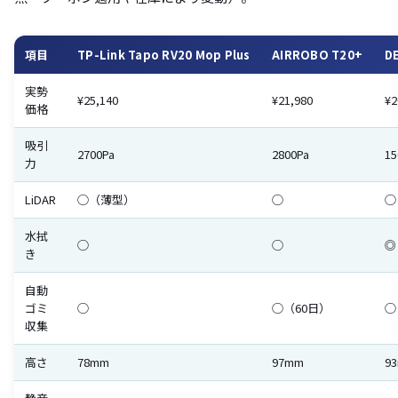
項目
TP-Link Tapo RV20 Mop Plus
AIRROBO T20+
D
実勢
¥25,140
¥21,980
¥2
価格
吸引
2700Pa
2800Pa
15
力
LiDAR
◯（薄型）
◯
◯
水拭
◯
◯
◎
き
自動
ゴミ
◯
◯（60日）
◯
収集
高さ
78mm
97mm
9