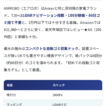
AIRROBO（エアロボ）はAnkerと同じ深圳発の家電ブラン
ド。T20+は
LiDARナビゲーション搭載・180分稼働・60日ゴ
ミ捨て不要
と、3万円以下では十分すぎる装備。Amazonでは
¥21,980〜とさらに安く、楽天市場店ではレビュー★4.6（200
件超）と実績も十分。
最大の強みは
コンパクトな自動ゴミ収集ドック
。設置スペー
スが狭い1Kでも置きやすい横長デザインで、紙パックは6回分
（約60日分）のゴミを溜められます。「初めての自動ゴミ収
集モデル」として最適。
項目
スペック
吸引力
2800Pa
マッピング
LiDARナビ