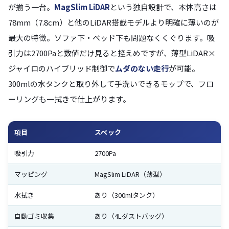
が揃う一台。
MagSlim LiDAR
という独自設計で、本体高さは
78mm（7.8cm）と他のLiDAR搭載モデルより明確に薄いのが
最大の特徴。ソファ下・ベッド下も問題なくくぐります。吸
引力は2700Paと数値だけ見ると控えめですが、薄型LiDAR×
ジャイロのハイブリッド制御で
ムダのない走行
が可能。
300mlの水タンクと取り外して手洗いできるモップで、フロ
ーリングも一拭きで仕上がります。
項目
スペック
吸引力
2700Pa
マッピング
MagSlim LiDAR（薄型）
水拭き
あり（300mlタンク）
自動ゴミ収集
あり（4Lダストバッグ）