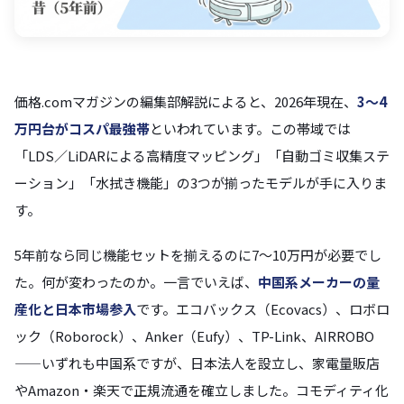
価格.comマガジンの編集部解説によると、2026年現在、
3〜4
万円台がコスパ最強帯
といわれています。この帯域では
「LDS／LiDARによる高精度マッピング」「自動ゴミ収集ステ
ーション」「水拭き機能」の3つが揃ったモデルが手に入りま
す。
5年前なら同じ機能セットを揃えるのに7〜10万円が必要でし
た。何が変わったのか。一言でいえば、
中国系メーカーの量
産化と日本市場参入
です。エコバックス（Ecovacs）、ロボロ
ック（Roborock）、Anker（Eufy）、TP-Link、AIRROBO
——いずれも中国系ですが、日本法人を設立し、家電量販店
やAmazon・楽天で正規流通を確立しました。コモディティ化