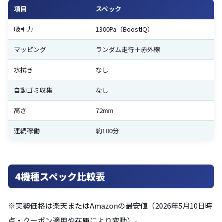
項目
スペック
吸引力
1300Pa（BoostIQ）
マッピング
ランダム走行＋赤外線
水拭き
なし
自動ゴミ収集
なし
高さ
72mm
連続稼働
約100分
4機種スペック比較表
※実勢価格は楽天またはAmazonの最安値（2026年5月10日時
点・クーポン適用や在庫により変動）。