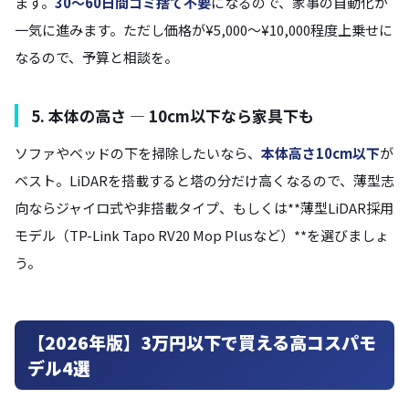
ます。
30〜60日間ゴミ捨て不要
になるので、家事の自動化が
一気に進みます。ただし価格が¥5,000〜¥10,000程度上乗せに
なるので、予算と相談を。
5. 本体の高さ — 10cm以下なら家具下も
ソファやベッドの下を掃除したいなら、
本体高さ10cm以下
が
ベスト。LiDARを搭載すると塔の分だけ高くなるので、薄型志
向ならジャイロ式や非搭載タイプ、もしくは**薄型LiDAR採用
モデル（TP-Link Tapo RV20 Mop Plusなど）**を選びましょ
う。
【2026年版】3万円以下で買える高コスパモ
デル4選