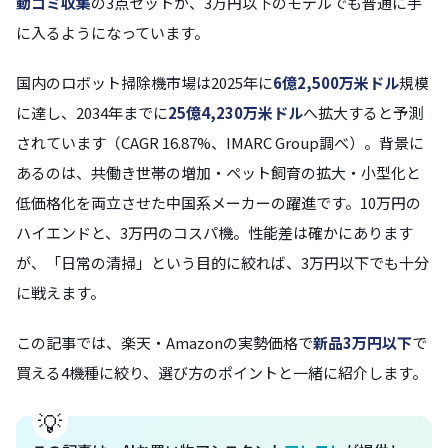
動ゴミ収集
の3点セットが、3万円以下のモデルでも普通に手
に入るようになっています。
国内のロボット掃除機市場は2025年に
6億2,500万米ドル
規模
に達し、2034年までに
25億4,230万米ドル
へ拡大すると予測
されています（CAGR 16.87%、IMARC Group調べ）。背景に
あるのは、共働き世帯の増加・ペット飼育の拡大・小型化と
低価格化を両立させた中国系メーカーの躍進です。10万円の
ハイエンドと、3万円のコスパ機。性能差は確かにあります
が、「日常の清掃」という目的に絞れば、3万円以下でも十分
に戦えます。
この記事では、楽天・Amazonの実勢価格で
新品3万円以下
で
買える4機種に絞り、選び方のポイントと一緒に紹介します。