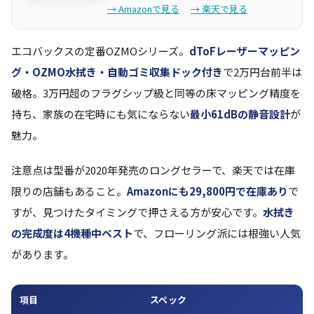
→ Amazonで見る
→ 楽天で見る
エコバックスの定番OZMOシリーズ。
dToFレーザーマッピン
グ・OZMO水拭き・自動ゴミ収集ドック付き
で2万円台前半は
破格。3万円超のフラグシップ級と同等の床マッピング精度を
持ち、家族の在宅時にも気にならない
最小61dBの静音設計
が
魅力。
注意点は型番が2020年発売のロングセラーで、楽天では在庫
限りの店舗もあること。
Amazonにも29,800円で在庫あり
で
すが、見つけたタイミングで押さえる方が安心です。
水拭き
の完成度は4機種中ベスト
で、フローリング派には根強い人気
があります。
項目
スペック