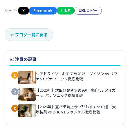
シェア:
X
Facebook
LINE
URLコピー
←
ブログ一覧に戻る
📈 注目の記事
ヘアドライヤーおすすめ2026｜ダイソン vs リフ
1
ァ vs パナソニック徹底比較
【2026年】炊飯器おすすめ9選｜象印 vs タイガ
2
ー vs パナソニック徹底比較
【2026年】夏バテ防止サプリおすすめ10選｜大
3
塚製薬 vs DHC vs ファンケル徹底比較