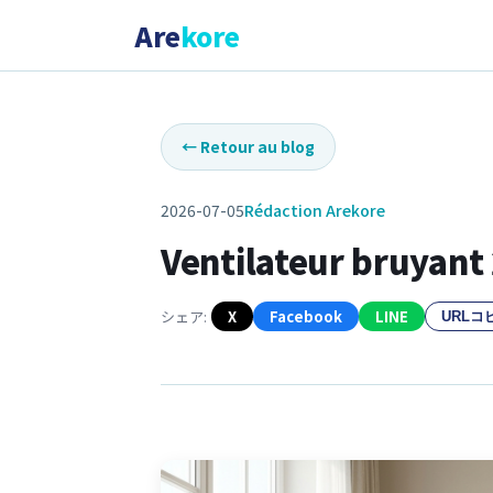
Are
kore
←
Retour au blog
2026-07-05
Rédaction Arekore
Ventilateur bruyant 
シェア:
X
Facebook
LINE
URLコ