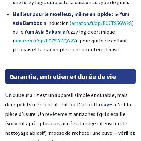
une fuzzy logic qui ajuste la cuisson au type de grain.
Meilleur pour le moelleux, même en rapide :
le
Yum
Asia Bamboo
à induction (
amazon.fr/dp/B07T95GW9S
)
ou le
Yum Asia Sakura
à fuzzy logic céramique
(
amazon.fr/dp/B075WWQY2Y
), pour qui le riz collant
japonais et le riz complet sont un critère décisif.
Garantie, entretien et durée de vie
Un cuiseur à riz est un appareil simple et durable, mais
deux points méritent attention. D’abord la
cuve
: c’est la
pièce d’usure. Un revêtement antiadhésif qui s’écaille
(souvent après plusieurs années d’usage intensif ou de
nettoyage abrasif) impose de racheter une cuve — vérifiez