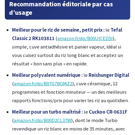
Recommandation éditoriale par cas
d’usage
Meilleur pour le riz de semaine, petit prix :
le
Tefal
Classic 2 RK103811
(
amazon.fr/dp/B00UICED5I
),
simple, cuve antiadhésive et panier vapeur, idéal si
vous cuisez surtout du riz long blanc et acceptez un
résultat « bon sans plus » en rapide.
Meilleur polyvalent numérique :
le
Reishunger Digital
(
amazon.fr/dp/B07G7BGMZ2
), cuve céramique, 12
programmes et fonction minuteur — un des meilleurs
rapports fonctions/prix pour varier les riz au quotidien.
Meilleur pour un turbo maîtrisé :
le
Cuckoo CR-0631F
(
amazon.fr/dp/B00D2CL37W
), dont le mode Turbo
revendique un riz blanc en moins de 35 minutes, avec