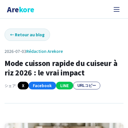
Are
kore
←
Retour au blog
2026-07-03
Rédaction Arekore
Mode cuisson rapide du cuiseur à
riz 2026 : le vrai impact
シェア:
X
Facebook
LINE
URLコピー