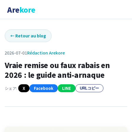
Are
kore
←
Retour au blog
2026-07-01
Rédaction Arekore
Vraie remise ou faux rabais en
2026 : le guide anti-arnaque
シェア:
X
Facebook
LINE
URLコピー