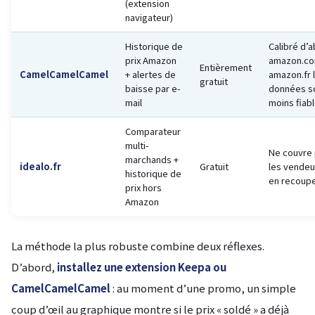
(extension
navigateur)
Historique de
Calibré d’
prix Amazon
amazon.com
Entièrement
CamelCamelCamel
+ alertes de
amazon.fr 
gratuit
baisse par e-
données so
mail
moins fiab
Comparateur
multi-
Ne couvre 
marchands +
idealo.fr
Gratuit
les vendeur
historique de
en recoup
prix hors
Amazon
La méthode la plus robuste combine deux réflexes.
D’abord,
installez une extension Keepa ou
CamelCamelCamel
: au moment d’une promo, un simple
coup d’œil au graphique montre si le prix « soldé » a déjà