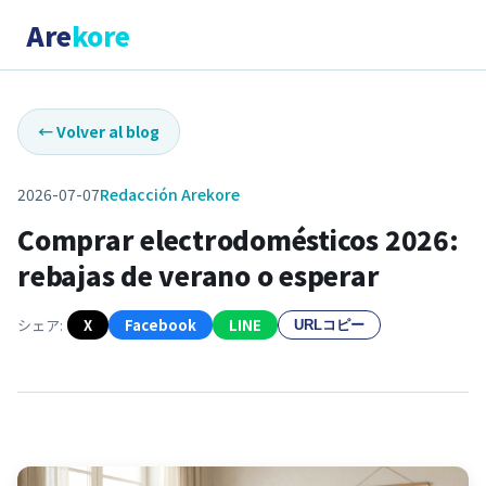
Are
kore
←
Volver al blog
2026-07-07
Redacción Arekore
Comprar electrodomésticos 2026:
rebajas de verano o esperar
シェア:
X
Facebook
LINE
URLコピー