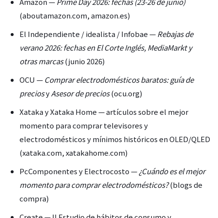
Amazon —
Prime Day 2026: fechas (23-26 de junio)
(aboutamazon.com, amazon.es)
El Independiente / idealista / Infobae —
Rebajas de
verano 2026: fechas en El Corte Inglés, MediaMarkt y
otras marcas
(junio 2026)
OCU —
Comprar electrodomésticos baratos: guía de
precios
y
Asesor de precios
(ocu.org)
Xataka y Xataka Home — artículos sobre el mejor
momento para comprar televisores y
electrodomésticos y mínimos históricos en OLED/QLED
(xataka.com, xatakahome.com)
PcComponentes y Electrocosto —
¿Cuándo es el mejor
momento para comprar electrodomésticos?
(blogs de
compra)
Create — II Estudio de hábitos de consumo y